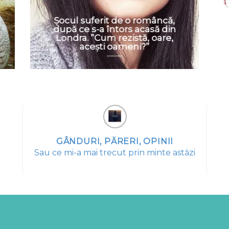
Șocul suferit de o româncă,
după ce s-a întors acasă din
Londra. ”Cum rezistă, oare,
acești oameni?”
GÂNDURI, PĂRERI, OPINII
Sau ce mi-a mai trecut prin minte astăzi