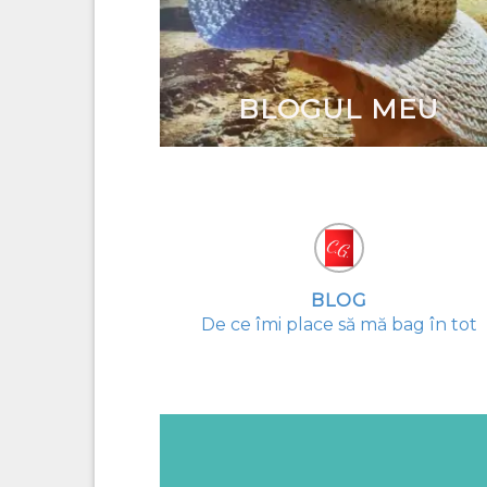
BLOGUL MEU
BLOG
De ce îmi place să mă bag în tot