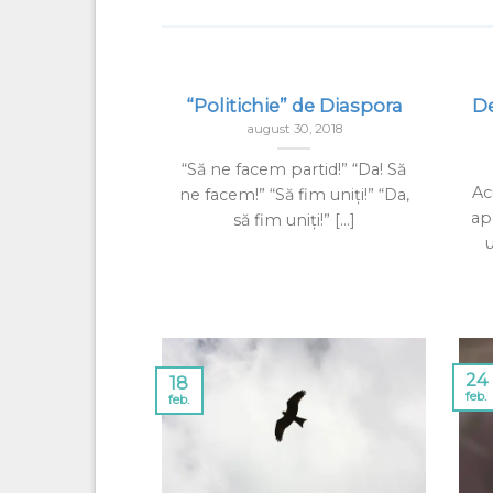
omen in UK
“Politichie” de Diaspora
D
14, 2018
august 30, 2018
mments [...]
“Să ne facem partid!” “Da! Să
Ac
ne facem!” “Să fim uniți!” “Da,
ap
să fim uniți!” [...]
u
24
18
feb.
feb.