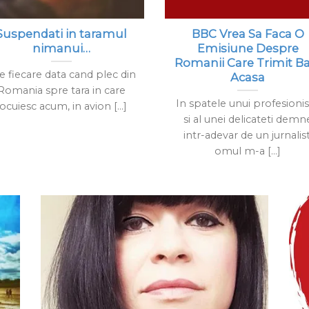
Suspendati in taramul
BBC Vrea Sa Faca O
nimanui…
Emisiune Despre
Romanii Care Trimit Ba
e fiecare data cand plec din
Acasa
Romania spre tara in care
In spatele unui profesion
locuiesc acum, in avion [...]
si al unei delicateti demn
intr-adevar de un jurnalist
omul m-a [...]