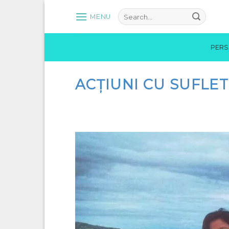
Skip
MENU
to
content
PER
ACŢIUNI CU SUFLET