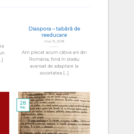
Diaspora – tabără de
reeducare
mai 15, 2018
ea
Am plecat acum câțiva ani din
un
România, fiind în stadiu
.]
avansat de adaptare la
societatea [...]
28
feb.