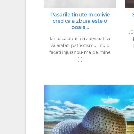
Pasarile tinute in colivie
cred ca a zbura este o
boala…
„D
Iar daca doriti cu adevarat sa
va aratati patriotismul, nu o
faceti injurandu-ma pe mine
[...]