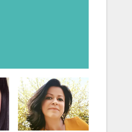
Claudia luptă aşa cum trebuie cu nişte autorităţi înţ
unde edilii au lăsat in frig un oraş, jefuind sistemul de
mobilizat sute de oameni de acasă si a scris filă cu f
funcţionari publici incompetenţi. Bravo!
Ramona Ursu
/
Jurnalist