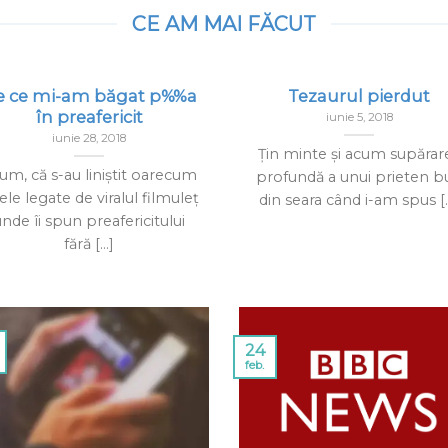
CE AM MAI FĂCUT
e ce mi-am băgat p%%a
Tezaurul pierdut
în preafericit
iunie 5, 2018
iunie 28, 2018
Ţin minte şi acum supărar
um, că s-au liniștit oarecum
profundă a unui prieten b
ele legate de viralul filmuleț
din seara când i-am spus [..
nde îi spun preafericitului
fără [...]
24
feb.