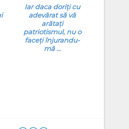
Iar daca doriţi cu
i
adevărat să vă
arătaţi
patriotismul, nu o
faceţi înjurandu-
mă …