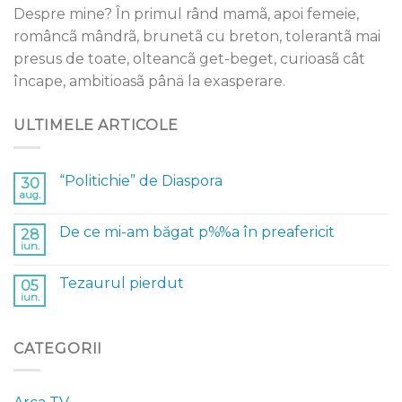
Despre mine? În primul rând mamã, apoi femeie,
româncã mândrã, brunetã cu breton, tolerantã mai
presus de toate, olteancã get-beget, curioasã cât
încape, ambitioasã pânä la exasperare.
ULTIMELE ARTICOLE
“Politichie” de Diaspora
30
aug.
De ce mi-am băgat p%%a în preafericit
28
iun.
Tezaurul pierdut
05
iun.
CATEGORII