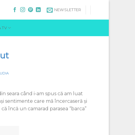
NEWSLETTER
 TV
dut
UDIA
in seara când i-am spus că am luat
şi sentimente care mă încercaseră şi
m că încă un camarad parasea “barca”