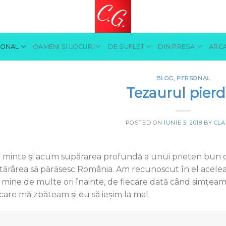
SONAL
OAMENI ŞI LOCURI
DE SUFLET
DIN PRESA
ARCA
BLOG
,
PERSONAL
Tezaurul pier
POSTED ON
IUNIE 5, 2018
BY
CLA
n minte şi acum supărarea profundă a unui prieten bun d
tărârea să părăsesc România. Am recunoscut în el acelea
 mine de multe ori înainte, de fiecare dată când simţea
 care mă zbăteam şi eu să ieşim la mal.