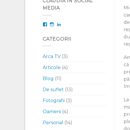
CLAUDIA IN SOCIAL
Mi
MEDIA
ca
de
Facebook
Instagram
LinkedIn
reg
du
CATEGORII
re
Arca TV
(3)
Am
că
Articole
(4)
pre
Blog
(11)
pă
îm
De suflet
(13)
La
Fotografii
(3)
ma
Oameni
(4)
pr
pl
Personal
(14)
do