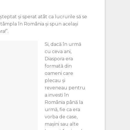
eptat şi sperat atât ca lucrurile să se
întâmpla în România şi spun acelaşi
a!”.
Si, dacă în urmă
cu ceva ani,
Diaspora era
formată din
oameni care
plecau şi
reveneau pentru
a investi în
România până la
urmă, fie ca era
vorba de case,
maşini sau alte