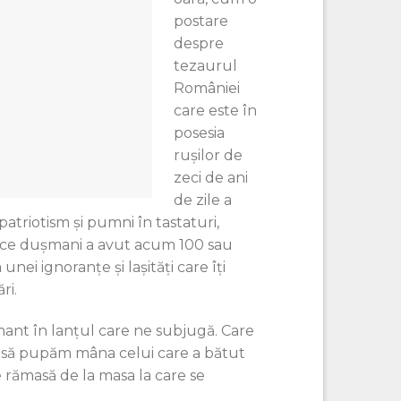
postare
despre
tezaurul
României
care este în
posesia
ruşilor de
zeci de ani
de zile a
patriotism şi pumni în tastaturi,
e ce duşmani a avut acum 100 sau
nei ignoranţe şi laşităţi care îţi
ri.
amant în lanţul care ne subjugă. Care
şi să pupăm mâna celui care a bătut
e rămasă de la masa la care se