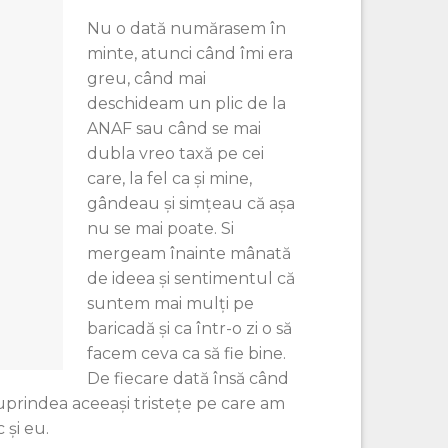
Nu o dată numărasem în
minte, atunci când îmi era
greu, când mai
deschideam un plic de la
ANAF sau când se mai
dubla vreo taxă pe cei
care, la fel ca şi mine,
gândeau şi simţeau că aşa
nu se mai poate. Si
mergeam înainte mânată
de ideea şi sentimentul că
suntem mai mulţi pe
baricadă şi ca într-o zi o să
facem ceva ca să fie bine.
De fiecare dată însă când
uprindea aceeaşi tristeţe pe care am
 şi eu.