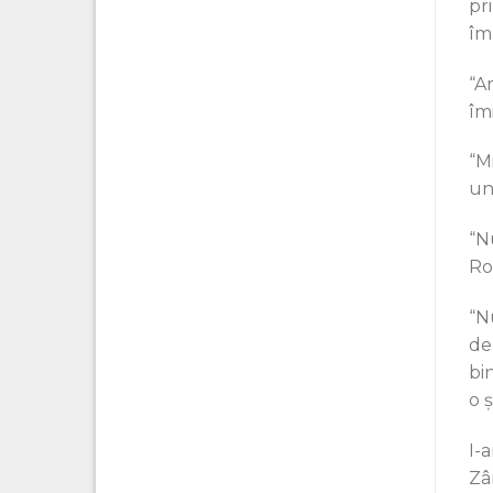
pri
îm
“A
îm
“Mi
un
“N
Ro
“N
de
bin
o 
I-
Zâ