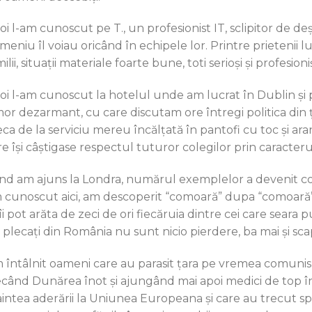
oi l-am cunoscut pe T., un profesionist IT, sclipitor de d
eniu îl voiau oricând în echipele lor. Printre prietenii lui
ilii, situaţii materiale foarte bune, toti serioşi şi profesioniş
oi l-am cunoscut la hotelul unde am lucrat în Dublin şi pe
or dezarmant, cu care discutam ore întregi politica din ţa
eca de la serviciu mereu încălţată în pantofi cu toc şi ara
re îşi câştigase respectul tuturor colegilor prin caracter
nd am ajuns la Londra, numărul exemplelor a devenit copl
 cunoscut aici, am descoperit “comoară” dupa “comoară”, 
îi pot arăta de zeci de ori fiecăruia dintre cei care seara 
i plecaţi din România nu sunt nicio pierdere, ba mai şi sca
 întâlnit oameni care au parasit ţara pe vremea comunismu
ecând Dunărea înot şi ajungând mai apoi medici de top în 
aintea aderării la Uniunea Europeana şi care au trecut spr