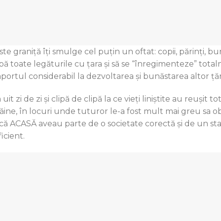
te graniţă îţi smulge cel puţin un oftat: copii, părinţi, buni
pă toate legăturile cu ţara şi să se “înregimenteze” tota
aportul considerabil la dezvoltarea şi bunăstarea altor ţăr
uit zi de zi şi clipă de clipă la ce vieţi liniştite au reuşit t
răine, în locuri unde tuturor le-a fost mult mai greu sa ob
că ACASĂ aveau parte de o societate corectă şi de un stat 
icient.