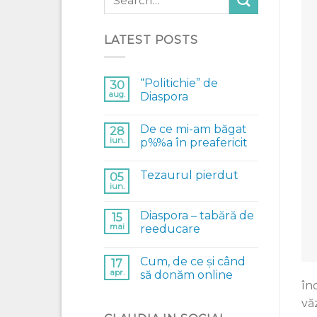
LATEST POSTS
“Politichie” de
30
aug.
Diaspora
De ce mi-am băgat
28
iun.
p%%a în preafericit
Tezaurul pierdut
05
iun.
Diaspora – tabără de
15
mai
reeducare
Cum, de ce și când
17
apr.
să donăm online
în
vă