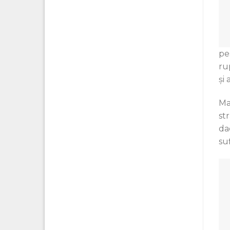
pes
ru
şi 
Ma 
st
da
suf