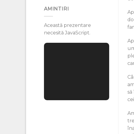
AMINTIRI
Ap
dom
Această prezentare
fam
necesită JavaScript.
Ap
um
pl
ca
Câ
am
să 
ce
Am
tr
în