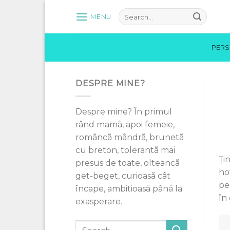
Skip
MENU
to
content
PER
DESPRE MINE?
Despre mine? În primul
rând mamã, apoi femeie,
româncã mândrã, brunetã
cu breton, tolerantã mai
Ţi
presus de toate, olteancã
ho
get-beget, curioasã cât
pe
încape, ambitioasã pânä la
în
exasperare.