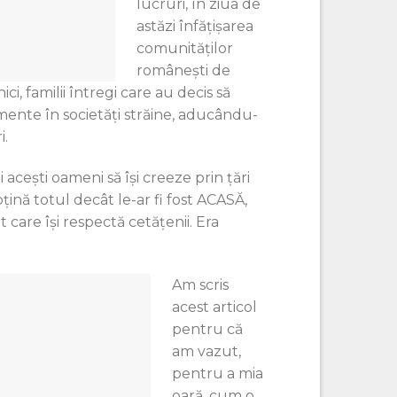
lucruri, în ziua de
astăzi înfăţişarea
comunităţilor
româneşti de
ci, familii întregi care au decis să
lmente în societăţi străine, aducându-
i.
oti aceşti oameni să îşi creeze prin ţări
ţină totul decât le-ar fi fost ACASĂ,
care îşi respectă cetăţenii. Era
Am scris
acest articol
pentru că
am vazut,
pentru a mia
oară, cum o