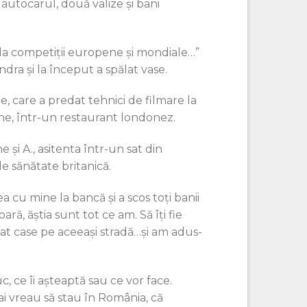
u autocarul, două valize şi bani
 la competiţii europene şi mondiale…”
dra şi la început a spălat vase.
te, care a predat tehnici de filmare la
mine, într-un restaurant londonez.
şi A., asitenta într-un sat din
 sănătate britanică.
 cu mine la bancă şi a scos toţi banii
ă, ăştia sunt tot ce am. Să îţi fie
 luat case pe aceeaşi stradă…şi am adus-
, ce îi aşteaptă sau ce vor face.
 vreau să stau în România, că