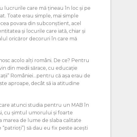
 lucrurile care mă ţineau în loc şi pe
at. Toate erau simple, mai simple
acea povara din subconştient, acel
itatea şi locurile care iată, chiar şi
lul oricăror decoruri în care mă
unosc acolo alţi români. De ce? Pentru
ovin din medii sărace, cu educaţie
”rataţii” României…pentru că aşa erau de
este aproape, decât să ia atitudine
, care atunci studia pentru un MAB în
, cu şimtul umorului şi foarte
a marea de lume de slaba calitate
“patrioţi”) să dau eu fix peste aceşti