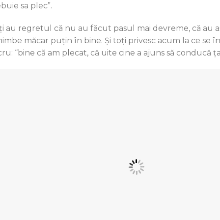
ebuie sa plec”.
ţi au regretul că nu au făcut pasul mai devreme, că au aşt
himbe măcar puţin în bine. Şi toţi privesc acum la ce se 
cru: “bine că am plecat, că uite cine a ajuns să conducă ţar