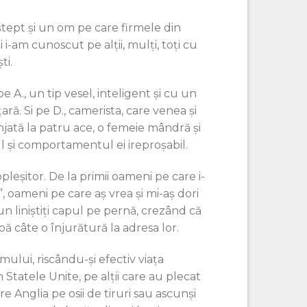
eştept şi un om pe care firmele din
 i-am cunoscut pe alţii, mulţi, toţi cu
ti.
 A., un tip vesel, inteligent şi cu un
ră. Si pe D., camerista, care venea şi
njată la patru ace, o femeie mândră şi
ul şi comportamentul ei ireproşabil.
eşitor. De la primii oameni pe care i-
oameni pe care aş vrea şi mi-aş dori
pun liniştiţi capul pe pernă, crezând că
pă câte o înjurătură la adresa lor.
lui, riscându-şi efectiv viaţa
Statele Unite, pe alţii care au plecat
e Anglia pe osii de tiruri sau ascunşi