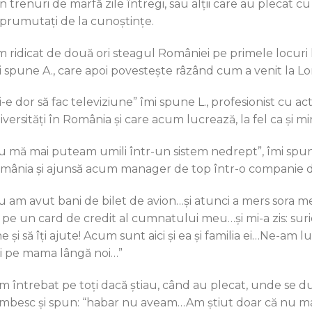
n trenuri de marfă zile întregi, sau alţii care au plecat c
prumutaţi de la cunoştinţe.
m ridicat de două ori steagul României pe primele locuri
i spune A., care apoi povesteşte râzând cum a venit la Lon
-e dor să fac televiziune” îmi spune L., profesionist cu ac
iversităţi în România şi care acum lucrează, la fel ca şi 
u mă mai puteam umili într-un sistem nedrept”, îmi spune 
mânia şi ajunsă acum manager de top într-o companie de
u am avut bani de bilet de avion…şi atunci a mers sora mea
 pe un card de credit al cumnatului meu…şi mi-a zis: surioar
e şi să îţi ajute! Acum sunt aici şi ea şi familia ei…Ne-am
şi pe mama lângă noi…”
am întrebat pe toţi dacă ştiau, când au plecat, unde se duc
mbesc şi spun: “habar nu aveam…Am ştiut doar că nu mai