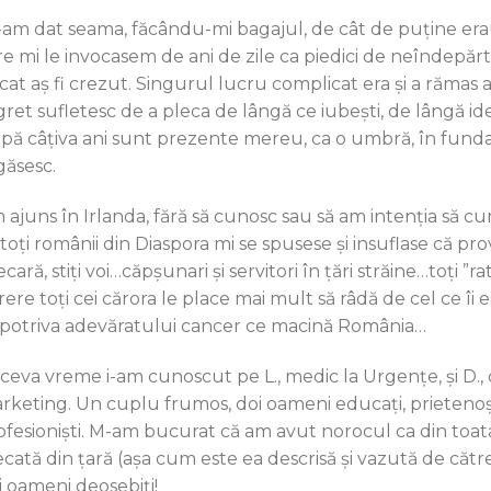
-am dat seama, făcându-mi bagajul, de cât de puţine erau
re mi le invocasem de ani de zile ca piedici de neîndepărt
cat aş fi crezut. Singurul lucru complicat era şi a rămas 
ret sufletesc de a pleca de lângă ce iubeşti, de lângă ident
pă câţiva ani sunt prezente mereu, ca o umbră, în funda
găsesc.
 ajuns în Irlanda, fără să cunosc sau să am intenţia să c
 toţi românii din Diaspora mi se spusese şi insuflase că pr
cară, stiţi voi…căpşunari şi servitori în ţări străine…toţi 
rere toţi cei cărora le place mai mult să râdă de cel ce îi 
potriva adevăratului cancer ce macină România…
 ceva vreme i-am cunoscut pe L., medic la Urgenţe, şi D.
rketing. Un cuplu frumos, doi oameni educaţi, prietenoşi
ofesionişti. M-am bucurat că am avut norocul ca din toat
ecată din ţară (aşa cum este ea descrisă şi vazută de către 
i oameni deosebiţi!