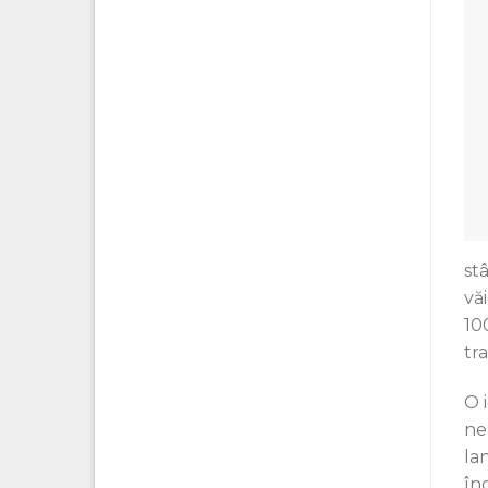
st
vă
100
tr
O 
ne
la
în