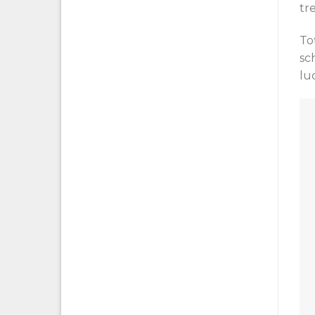
tr
To
sc
lu