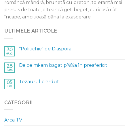
româncã mândrã, brunetã cu breton, tolerantã mai
presus de toate, olteancã get-beget, curioasã cât
încape, ambitioasã pânä la exasperare.
ULTIMELE ARTICOLE
“Politichie” de Diaspora
30
aug.
De ce mi-am băgat p%%a în preafericit
28
iun.
Tezaurul pierdut
05
iun.
CATEGORII
Arca TV