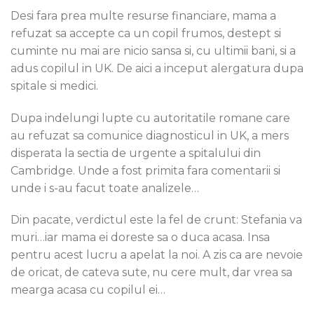
Desi fara prea multe resurse financiare, mama a
refuzat sa accepte ca un copil frumos, destept si
cuminte nu mai are nicio sansa si, cu ultimii bani, si a
adus copilul in UK. De aici a inceput alergatura dupa
spitale si medici.
Dupa indelungi lupte cu autoritatile romane care
au refuzat sa comunice diagnosticul in UK, a mers
disperata la sectia de urgente a spitalului din
Cambridge. Unde a fost primita fara comentarii si
unde i s-au facut toate analizele…
Din pacate, verdictul este la fel de crunt: Stefania va
muri…iar mama ei doreste sa o duca acasa. Insa
pentru acest lucru a apelat la noi. A zis ca are nevoie
de oricat, de cateva sute, nu cere mult, dar vrea sa
mearga acasa cu copilul ei…