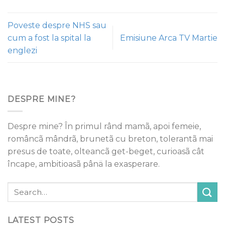
Poveste despre NHS sau
cum a fost la spital la
Emisiune Arca TV Martie
englezi
DESPRE MINE?
Despre mine? În primul rând mamã, apoi femeie,
româncã mândrã, brunetã cu breton, tolerantã mai
presus de toate, olteancã get-beget, curioasã cât
încape, ambitioasã pânä la exasperare.
LATEST POSTS