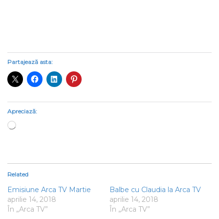
Partajează asta:
Apreciază:
Încarc...
Related
Emisiune Arca TV Martie
Balbe cu Claudia la Arca TV
aprilie 14, 2018
aprilie 14, 2018
În „Arca TV”
În „Arca TV”