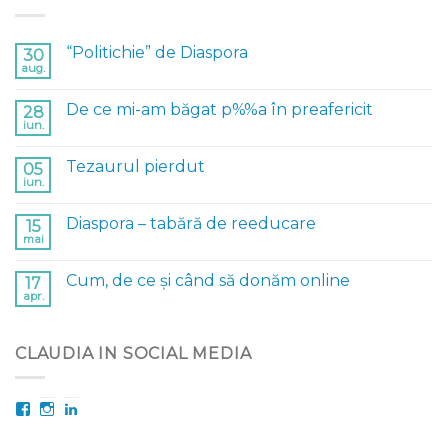
“Politichie” de Diaspora
30
aug.
De ce mi-am băgat p%%a în preafericit
28
iun.
Tezaurul pierdut
05
iun.
Diaspora – tabără de reeducare
15
mai
Cum, de ce și când să donăm online
17
apr.
CLAUDIA IN SOCIAL MEDIA
Facebook
Instagram
LinkedIn