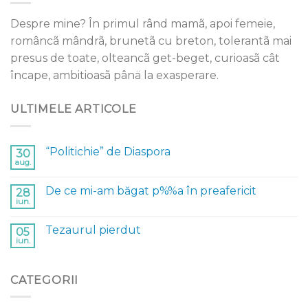
Despre mine? În primul rând mamã, apoi femeie,
româncã mândrã, brunetã cu breton, tolerantã mai
presus de toate, olteancã get-beget, curioasã cât
încape, ambitioasã pânä la exasperare.
ULTIMELE ARTICOLE
“Politichie” de Diaspora
30
aug.
De ce mi-am băgat p%%a în preafericit
28
iun.
Tezaurul pierdut
05
iun.
CATEGORII