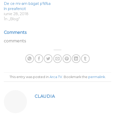
De ce mi-am băgat p%%a
în preafericit
iunie 28, 2018
În „Blog”
Comments
comments
This entry was posted in
Arca TV
. Bookmark the
permalink
.
CLAUDIA