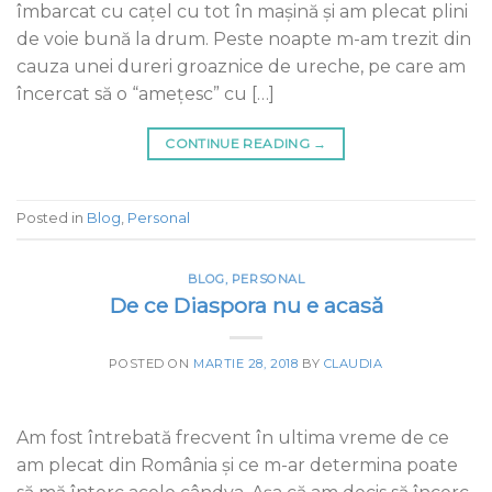
îmbarcat cu caţel cu tot în maşină şi am plecat plini
de voie bună la drum. Peste noapte m-am trezit din
cauza unei dureri groaznice de ureche, pe care am
încercat să o “amețesc” cu […]
CONTINUE READING
→
Posted in
Blog
,
Personal
BLOG
,
PERSONAL
De ce Diaspora nu e acasă
POSTED ON
MARTIE 28, 2018
BY
CLAUDIA
Am fost întrebată frecvent în ultima vreme de ce
am plecat din România și ce m-ar determina poate