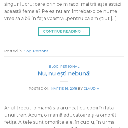
singur lucru: oare prin ce miracol mai trăiește astăzi
această femeie? Pe ea nu am întrebat-o ce nume
vrea sa aibă în fața voastră…pentru ca am știut […]
CONTINUE READING
→
Posted in
Blog
,
Personal
BLOG
,
PERSONAL
Nu, nu ești nebună!
POSTED ON
MARTIE 16, 2018
BY
CLAUDIA
Anul trecut, o mamă s-a aruncat cu copiii în fata
unui tren. Acum, o mamă educatoare și-a omorât
fetița. Altele sunt omorâte ele, în cuplu, în urma