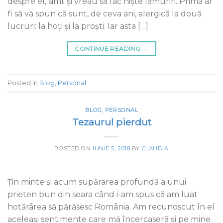
despre el, simt și vreau să fac niște lămuriri. Prima ar
fi să vă spun că sunt, de ceva ani, alergică la două
lucruri: la hoți și la proști. Iar asta […]
CONTINUE READING
→
Posted in
Blog
,
Personal
BLOG
,
PERSONAL
Tezaurul pierdut
POSTED ON
IUNIE 5, 2018
BY
CLAUDIA
Ţin minte şi acum supărarea profundă a unui
prieten bun din seara când i-am spus că am luat
hotărârea să părăsesc România. Am recunoscut în el
aceleaşi sentimente care mă încercaseră şi pe mine