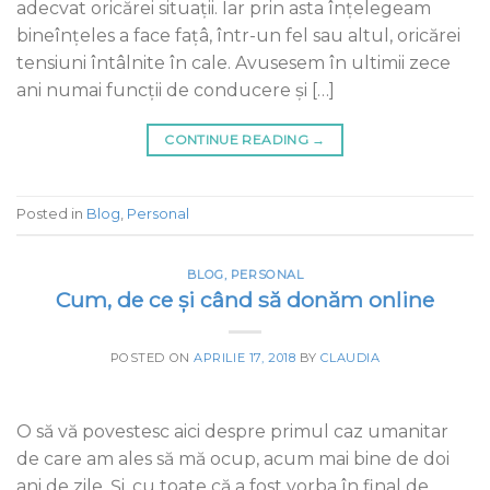
adecvat oricărei situații. Iar prin asta înțelegeam
bineînțeles a face fațâ, într-un fel sau altul, oricărei
tensiuni întâlnite în cale. Avusesem în ultimii zece
ani numai funcții de conducere și […]
CONTINUE READING
→
Posted in
Blog
,
Personal
BLOG
,
PERSONAL
Cum, de ce și când să donăm online
POSTED ON
APRILIE 17, 2018
BY
CLAUDIA
O să vă povestesc aici despre primul caz umanitar
de care am ales să mă ocup, acum mai bine de doi
ani de zile. Și, cu toate că a fost vorba în final de