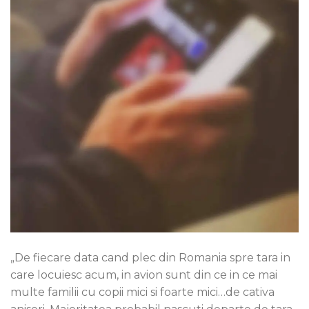
„De fiecare data cand plec din Romania spre tara in
care locuiesc acum, in avion sunt din ce in ce mai
multe familii cu copii mici si foarte mici…de cativa