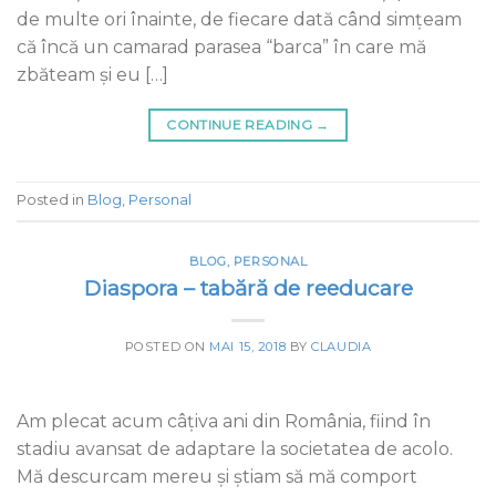
de multe ori înainte, de fiecare dată când simţeam
că încă un camarad parasea “barca” în care mă
zbăteam şi eu […]
CONTINUE READING
→
Posted in
Blog
,
Personal
BLOG
,
PERSONAL
Diaspora – tabără de reeducare
POSTED ON
MAI 15, 2018
BY
CLAUDIA
Am plecat acum câțiva ani din România, fiind în
stadiu avansat de adaptare la societatea de acolo.
Mă descurcam mereu și știam să mă comport