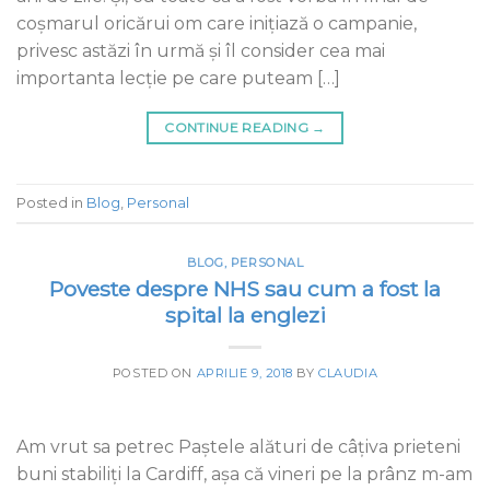
coșmarul oricărui om care inițiază o campanie,
privesc astăzi în urmă și îl consider cea mai
importanta lecție pe care puteam […]
CONTINUE READING
→
Posted in
Blog
,
Personal
BLOG
,
PERSONAL
Poveste despre NHS sau cum a fost la
spital la englezi
POSTED ON
APRILIE 9, 2018
BY
CLAUDIA
Am vrut sa petrec Paştele alături de câţiva prieteni
buni stabiliţi la Cardiff, aşa că vineri pe la prânz m-am