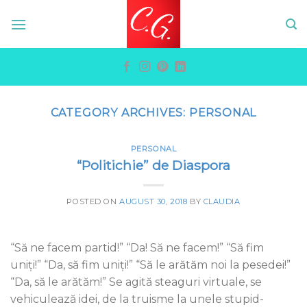
Skip
to
content
CATEGORY ARCHIVES:
PERSONAL
PERSONAL
“Politichie” de Diaspora
POSTED ON
AUGUST 30, 2018
BY
CLAUDIA
“Să ne facem partid!” “Da! Să ne facem!” “Să fim
uniți!” “Da, să fim uniți!” “Să le arătăm noi la pesedei!”
“Da, să le arătăm!” Se agită steaguri virtuale, se
vehiculează idei, de la truisme la unele stupid-