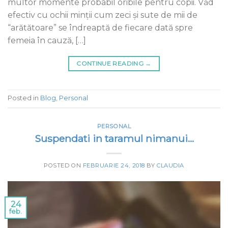
multor momente probabil oribile pentru copii. Văd
efectiv cu ochii minții cum zeci și sute de mii de
“arătătoare” se îndreaptă de fiecare dată spre
femeia în cauză, […]
CONTINUE READING
→
Posted in
Blog
,
Personal
PERSONAL
Suspendati in taramul nimanui…
POSTED ON
FEBRUARIE 24, 2018
BY
CLAUDIA
24
feb.