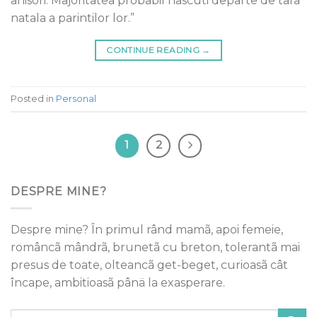
anisori. Majoritatea probabil nascuti departe de tara
natala a parintilor lor.”
CONTINUE READING
→
Posted in
Personal
1
2
DESPRE MINE?
Despre mine? În primul rând mamã, apoi femeie,
româncã mândrã, brunetã cu breton, tolerantã mai
presus de toate, olteancã get-beget, curioasã cât
încape, ambitioasã pânä la exasperare.