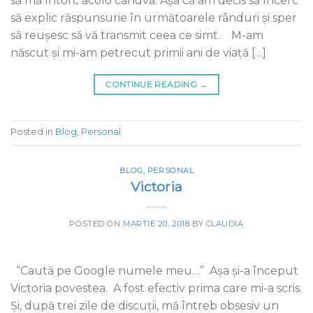
să mă întorc acolo cândva. Așa că am decis să încerc
să explic răspunsurie în următoarele rânduri și sper
să reușesc să vă transmit ceea ce simt. M-am
născut şi mi-am petrecut primii ani de viaţă […]
CONTINUE READING
→
Posted in
Blog
,
Personal
BLOG
,
PERSONAL
Victoria
POSTED ON
MARTIE 20, 2018
BY
CLAUDIA
“Caută pe Google numele meu…” Așa și-a început
Victoria povestea. A fost efectiv prima care mi-a scris.
Și, după trei zile de discuții, mă întreb obsesiv un