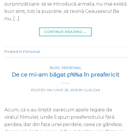
surprinzătoare: să se introducă armata, nu mai există
bun simț, toți la pușcărie, să revină Ceaușescu! Ba
nu, […]
CONTINUE READING
→
Posted in
Personal
BLOG
,
PERSONAL
De ce mi-am băgat p%%a în preafericit
POSTED ON
IUNIE 28, 2018
BY
CLAUDIA
Acum, că s-au liniștit oarecum apele legate de
viralul filmuleț unde îi spun preafericitului fără
perdea, dar din fața unei perdele, ceea ce gândesc