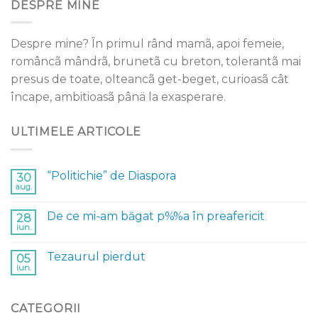
DESPRE MINE
Despre mine? În primul rând mamã, apoi femeie,
româncã mândrã, brunetã cu breton, tolerantã mai
presus de toate, olteancã get-beget, curioasã cât
încape, ambitioasã pânä la exasperare.
ULTIMELE ARTICOLE
“Politichie” de Diaspora
30
aug.
De ce mi-am băgat p%%a în preafericit
28
iun.
Tezaurul pierdut
05
iun.
CATEGORII