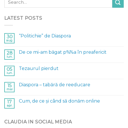
LATEST POSTS
“Politichie” de Diaspora
30
aug.
De ce mi-am băgat p%%a în preafericit
28
iun.
Tezaurul pierdut
05
iun.
Diaspora – tabără de reeducare
15
mai
Cum, de ce și când să donăm online
17
apr.
CLAUDIA IN SOCIAL MEDIA