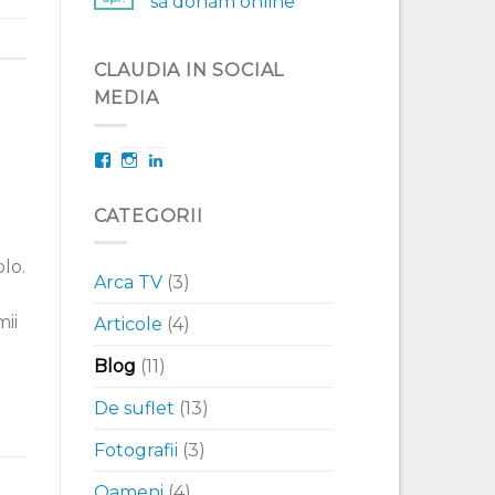
să donăm online
CLAUDIA IN SOCIAL
MEDIA
Facebook
Instagram
LinkedIn
CATEGORII
lo.
Arca TV
(3)
mii
Articole
(4)
Blog
(11)
De suflet
(13)
Fotografii
(3)
Oameni
(4)