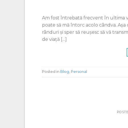
Am fost întrebată frecvent în ultima
poate să mă întorc acolo cândva. Așa 
rânduri și sper să reușesc să vă trans
de viaţă […]
Posted in
Blog
,
Personal
POST