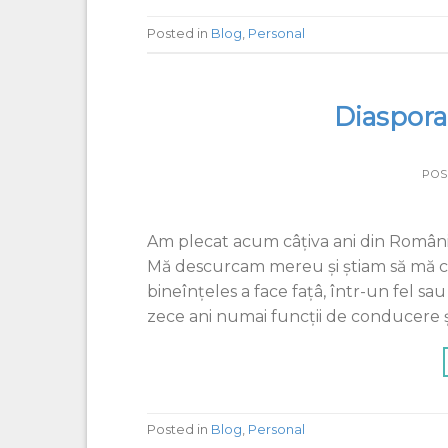
Posted in
Blog
,
Personal
Diaspora
POS
Am plecat acum câțiva ani din România,
Mă descurcam mereu și știam să mă com
bineînțeles a face fațâ, într-un fel sau
zece ani numai funcții de conducere ș
Posted in
Blog
,
Personal