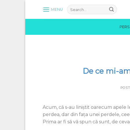
Skip
MENU
to
content
PER
De ce mi-am 
POS
Acum, că s-au liniștit oarecum apele l
perdea, dar din fața unei perdele, ceea
Prima ar fi să vă spun că sunt, de ceva an