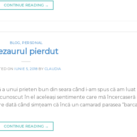
CONTINUE READING
→
BLOG
,
PERSONAL
ezaurul pierdut
TED ON
IUNIE 5, 2018
BY
CLAUDIA
 a unui prieten bun din seara când i-am spus că am luat
cunoscut în el aceleaşi sentimente care mă încercaseră 
care dată când simţeam că încă un camarad parasea “barca
CONTINUE READING
→