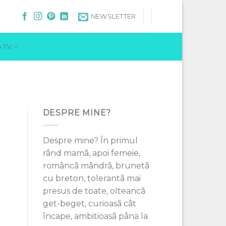
NEWSLETTER
 TV
DESPRE MINE?
Despre mine? În primul
rând mamã, apoi femeie,
româncã mândrã, brunetã
cu breton, tolerantã mai
presus de toate, olteancã
get-beget, curioasã cât
încape, ambitioasã pânä la