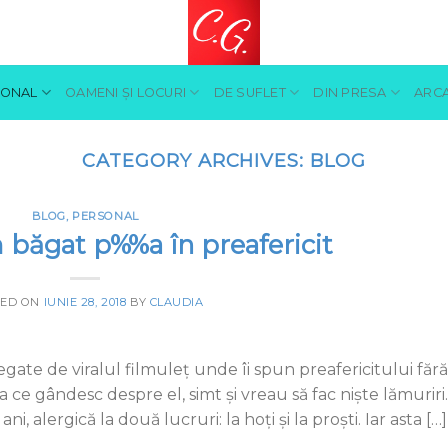
SONAL
OAMENI ŞI LOCURI
DE SUFLET
DIN PRESA
ARCA
CATEGORY ARCHIVES:
BLOG
BLOG
,
PERSONAL
băgat p%%a în preafericit
TED ON
IUNIE 28, 2018
BY
CLAUDIA
egate de viralul filmuleț unde îi spun preafericitului fără
 ce gândesc despre el, simt și vreau să fac niște lămuriri.
i, alergică la două lucruri: la hoți și la proști. Iar asta […]