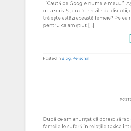
“Caută pe Google numele meu…” Așa și
mi-a scris. Și, după trei zile de discuț
trăiește astăzi această femeie? Pe ea
pentru ca am știut […]
Posted in
Blog
,
Personal
POST
După ce am anunțat că doresc să fac 
femeile le suferă în relaţiile toxice în