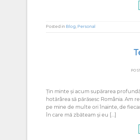
Posted in
Blog
,
Personal
T
POS
Ţin minte şi acum supărarea profundă
hotărârea să părăsesc România. Am re
pe mine de multe ori înainte, de fie
în care mă zbăteam şi eu […]