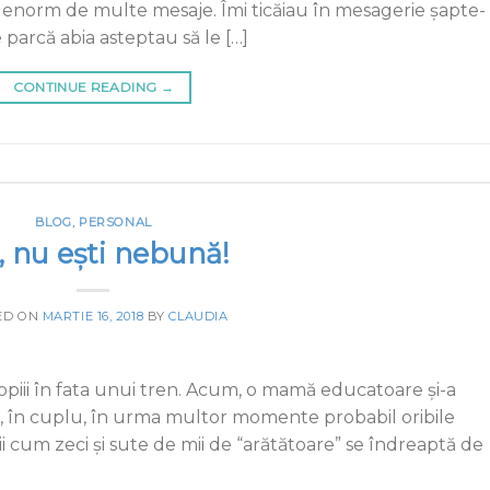
 enorm de multe mesaje. Îmi ticăiau în mesagerie şapte-
 parcă abia asteptau să le […]
CONTINUE READING
→
BLOG
,
PERSONAL
, nu ești nebună!
ED ON
MARTIE 16, 2018
BY
CLAUDIA
piii în fata unui tren. Acum, o mamă educatoare și-a
e, în cuplu, în urma multor momente probabil oribile
ii cum zeci și sute de mii de “arătătoare” se îndreaptă de