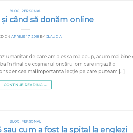
BLOG
,
PERSONAL
 și când să donăm online
ED ON
APRILIE 17, 2018
BY
CLAUDIA
 caz umanitar de care am ales să mă ocup, acum mai bine
orba în final de coșmarul oricărui om care inițiază o
 consider cea mai importanta lecție pe care puteam […]
CONTINUE READING
→
BLOG
,
PERSONAL
au cum a fost la spital la englezi