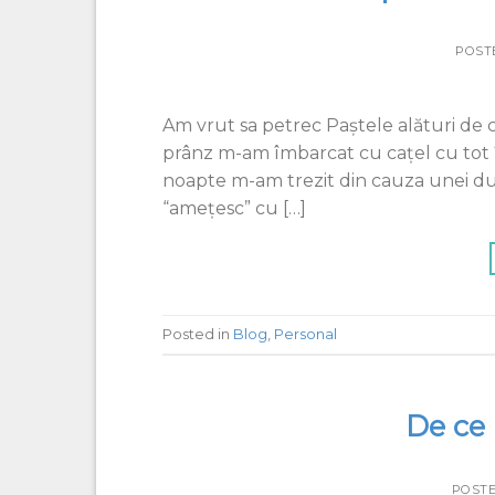
POST
Am vrut sa petrec Paştele alături de câţi
prânz m-am îmbarcat cu caţel cu tot î
noapte m-am trezit din cauza unei du
“amețesc” cu […]
Posted in
Blog
,
Personal
De ce 
POST