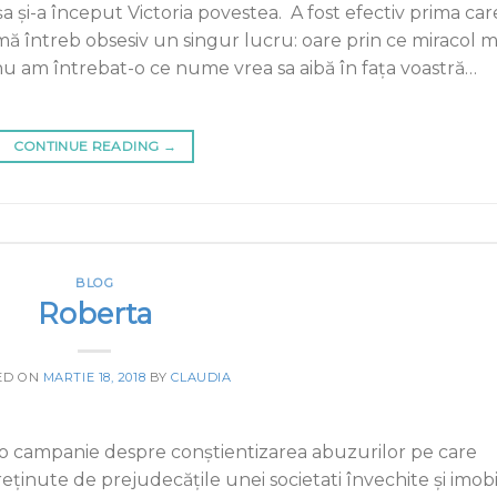
-a început Victoria povestea. A fost efectiv prima car
ii, mă întreb obsesiv un singur lucru: oare prin ce miracol m
 nu am întrebat-o ce nume vrea sa aibă în fața voastră…
CONTINUE READING
→
BLOG
Roberta
ED ON
MARTIE 18, 2018
BY
CLAUDIA
o campanie despre conștientizarea abuzurilor pe care
treţinute de prejudecăţile unei societati învechite şi imob