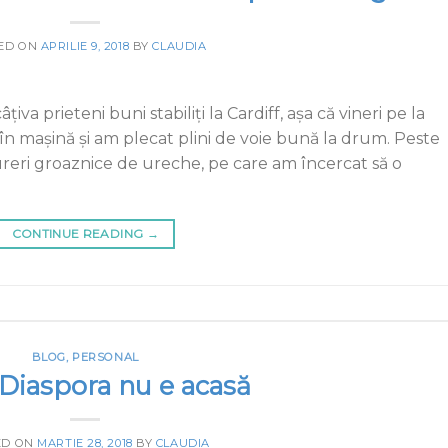
ED ON
APRILIE 9, 2018
BY
CLAUDIA
va prieteni buni stabiliţi la Cardiff, aşa că vineri pe la
n maşină şi am plecat plini de voie bună la drum. Peste
reri groaznice de ureche, pe care am încercat să o
CONTINUE READING
→
BLOG
,
PERSONAL
Diaspora nu e acasă
ED ON
MARTIE 28, 2018
BY
CLAUDIA