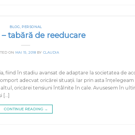
BLOG
,
PERSONAL
 – tabără de reeducare
TED ON
MAI 15, 2018
BY
CLAUDIA
 fiind în stadiu avansat de adaptare la societatea de aco
port adecvat oricărei situații. Iar prin asta înțelegeam
 altul, oricărei tensiuni întâlnite în cale. Avusesem în ulti
i […]
CONTINUE READING
→