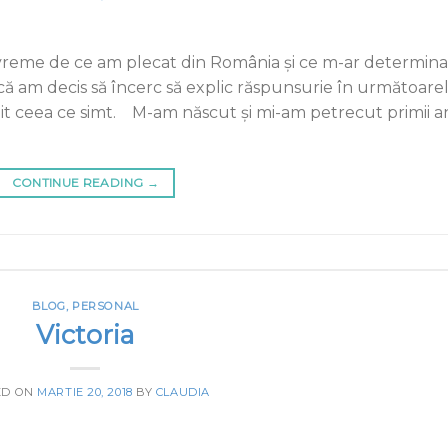
 vreme de ce am plecat din România și ce m-ar determina
că am decis să încerc să explic răspunsurie în următoare
mit ceea ce simt. M-am născut şi mi-am petrecut primii a
CONTINUE READING
→
BLOG
,
PERSONAL
Victoria
ED ON
MARTIE 20, 2018
BY
CLAUDIA