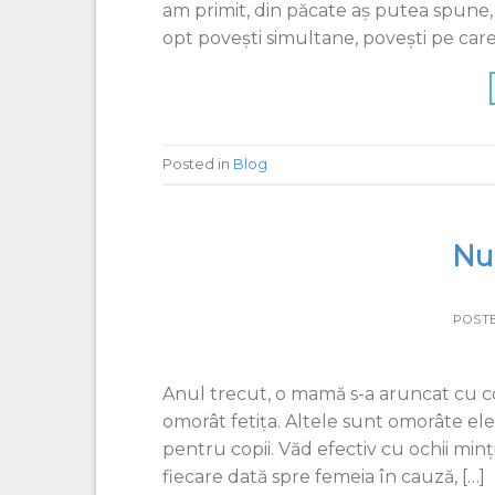
am primit, din păcate aş putea spune,
opt poveşti simultane, poveşti pe care
Posted in
Blog
Nu
POST
Anul trecut, o mamă s-a aruncat cu co
omorât fetița. Altele sunt omorâte el
pentru copii. Văd efectiv cu ochii minț
fiecare dată spre femeia în cauză, […]