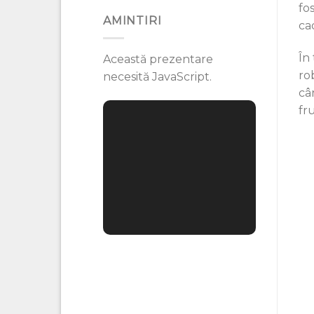
fo
AMINTIRI
ca
În
Această prezentare
ro
necesită JavaScript.
câ
fr