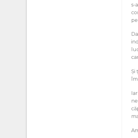
s-
co
pe
Da
in
luc
car
Şi
îm
Ia
neg
că
ma
Am