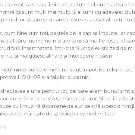
au asigurat că știu că îmi sunt alături. Cel puțin aceia pe 
nvinsă că sunt mult mai mulți. Și ei sunt cu adevărat duho
 primul loc și care știu care le este cu adevărat rolul în 
r, cum bine ştim toţi, peştele de la cap se împute. Iar ca
divid al cărui nume nu mai are sens să mai fie rostit. el c
ruri fără însemnatate, într-o ţară unde există zeci de mii se 
e nu îşi mai găsesc alinare şi înţelegere nicăieri.
 ţineţi minte: vorbele mele nu sunt împotriva religiei, sau
potriva HOŢILOR și a falșilor cucernici!
r dreptatea e una pentru toți cei care avem bunul simț și 
ociere și în asta ne stă speranța tuturor. Și tot în asta stă 
pușe cu limuzină și coroane de aur ce strălucesc din mij
nipulate, mâncate de sărăcie, boli şi nedreptate!
in.