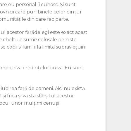
care eu personal îi cunosc. Şi sunt
vnicii care pun binele celor din jur
comunitățile din care fac parte.
pul acestor fărădelegi este exact acest
are cheltuie sume colosale pe niste
copii si familii la limita supravieţuirii
 împotriva credinţelor cuiva. Eu sunt
iubirea față de oameni. Aici nu există
și frica și va sta sfârșitul acestor
locul unor mulţimi cenuşii