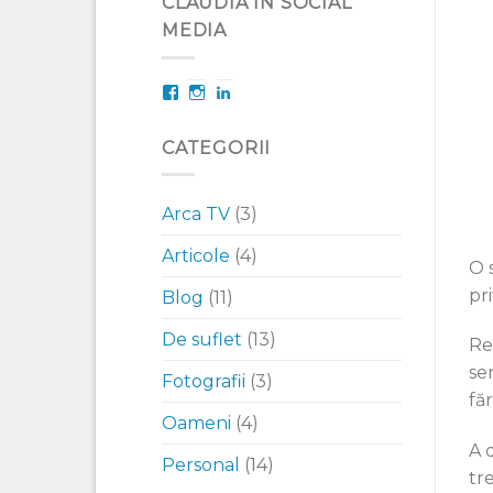
CLAUDIA IN SOCIAL
MEDIA
Facebook
Instagram
LinkedIn
CATEGORII
Arca TV
(3)
Articole
(4)
O 
pr
Blog
(11)
De suflet
(13)
Rev
ser
Fotografii
(3)
fă
Oameni
(4)
A 
Personal
(14)
tr