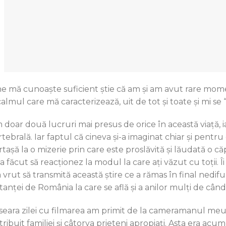
ne mă cunoaște suficient știe că am și am avut rare mome
calmul care mă caracterizează, uit de tot și toate și mi se
 doar două lucruri mai presus de orice în această viață, i
tebrală. Iar faptul că cineva şi-a imaginat chiar și pentru 
rtaşă la o mizerie prin care este proslăvită și lăudată o c
 făcut să reacționez la modul la care ați văzut cu toții. Î
 a vrut să transmită această ştire ce a rămas în final ned
stanței de România la care se află și a anilor mulți de cân
 seara zilei cu filmarea am primit de la cameramanul meu
tribuit familiei și câtorva prieteni apropiați. Asta era acu