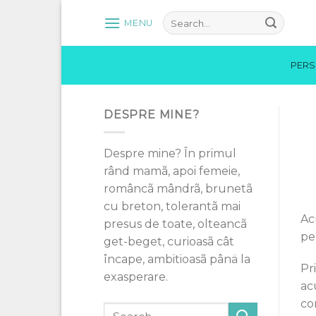
Skip
MENU
to
content
PER
DESPRE MINE?
Despre mine? În primul
rând mamã, apoi femeie,
româncã mândrã, brunetã
cu breton, tolerantã mai
Ac
presus de toate, olteancã
pe
get-beget, curioasã cât
încape, ambitioasã pânä la
Pri
exasperare.
ac
com