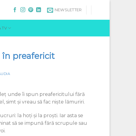
NEWSLETTER
 TV
n preafericit
AUDIA
leț unde îi spun preafericitului fără
 simt și vreau să fac niște lămuriri.
ruri: la hoți și la proști. Iar asta se
minat să se impună fără scrupule sau
oi.