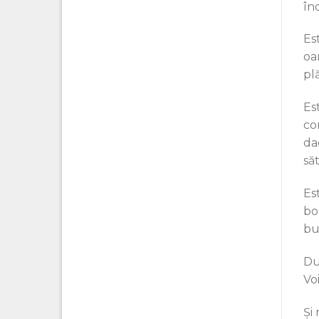
în
Est
oa
pl
Es
co
da
să
Es
bo
bu
Du
Vo
Și 