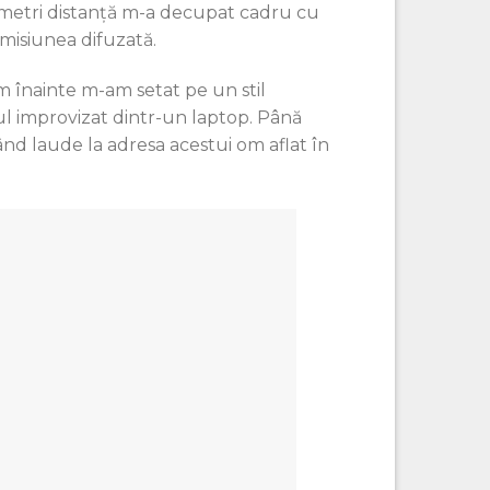
lometri distanță m-a decupat cadru cu
misiunea difuzată.
m înainte m-am setat pe un stil
l improvizat dintr-un laptop. Până
nd laude la adresa acestui om aflat în