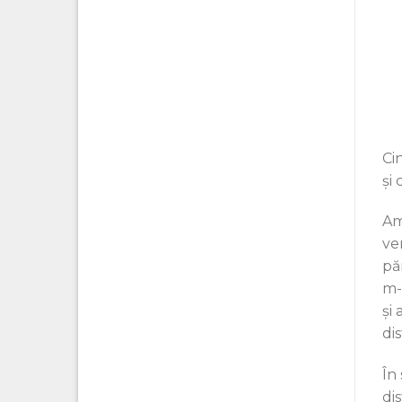
Ci
şi 
Am
ver
pă
m-a
și
di
În
dis