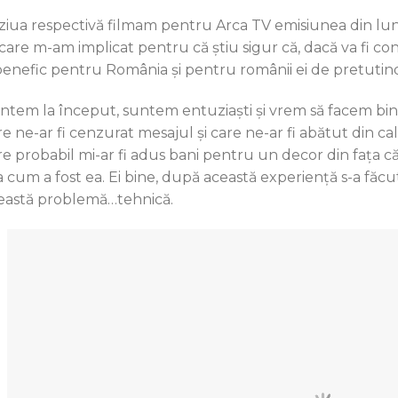
 ziua respectivă filmam pentru Arca TV emisiunea din luna
 care m-am implicat pentru că știu sigur că, dacă va fi co
 benefic pentru România și pentru românii ei de pretutin
ntem la început, suntem entuziaști și vrem să facem bine
re ne-ar fi cenzurat mesajul și care ne-ar fi abătut din c
re probabil mi-ar fi adus bani pentru un decor din fața căr
 cum a fost ea. Ei bine, după această experiență s-a făcut 
eastă problemă…tehnică.