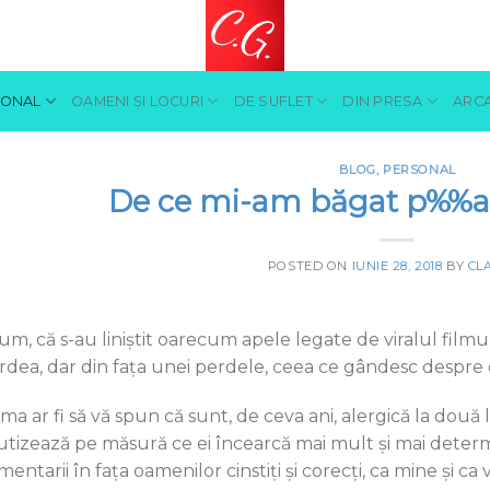
SONAL
OAMENI ŞI LOCURI
DE SUFLET
DIN PRESA
ARCA
BLOG
,
PERSONAL
De ce mi-am băgat p%%a î
POSTED ON
IUNIE 28, 2018
BY
CL
um, că s-au liniștit oarecum apele legate de viralul filmu
rdea, dar din fața unei perdele, ceea ce gândesc despre el,
ma ar fi să vă spun că sunt, de ceva ani, alergică la două luc
utizează pe măsură ce ei încearcă mai mult și mai deter
entarii în fața oamenilor cinstiți şi corecți, ca mine și ca v