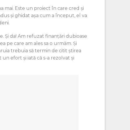
 mai. Este un proiect în care cred și
ndus și ghidat așa cum a început, el va
deni.
. Și da! Am refuzat finanțări dubioase
alea pe care am ales sa o urmăm. Și
uia trebuia să termin de citit știrea
un efort și iată că s-a rezolvat și