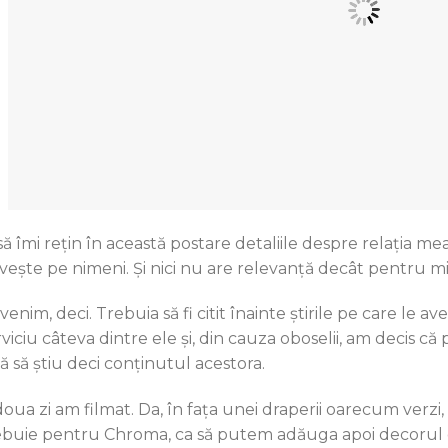
să îmi rețin în această postare detaliile despre relația 
ivește pe nimeni. Și nici nu are relevanță decât pentru m
enim, deci. Trebuia să fi citit înainte știrile pe care le a
viciu câteva dintre ele și, din cauza oboselii, am decis că pe
ră să știu deci conținutul acestora.
doua zi am filmat. Da, în fața unei draperii oarecum verzi
ebuie pentru Chroma, ca să putem adăuga apoi decorul d