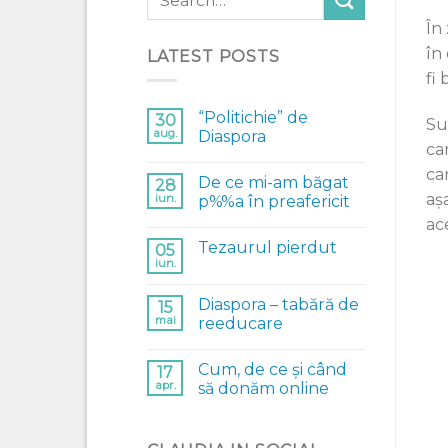
În
în
LATEST POSTS
fi
“Politichie” de
30
Su
aug.
Diaspora
ca
ca
De ce mi-am băgat
28
așa
iun.
p%%a în preafericit
ac
Tezaurul pierdut
05
iun.
Diaspora – tabără de
15
mai
reeducare
Cum, de ce și când
17
apr.
să donăm online