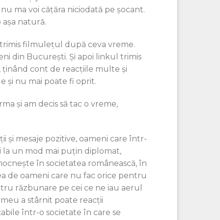
i nu ma voi cățăra niciodată pe șocant.
 aşa natură.
a trimis filmulețul după ceva vreme.
 din București. Și apoi linkul trimis
, ținând cont de reacțiile multe şi
e și nu mai poate fi oprit.
ma și am decis să tac o vreme,
ii și mesaje pozitive, oameni care într-
și la un mod mai puțin diplomat,
mocnește în societatea românească, în
ea de oameni care nu fac orice pentru
tru răzbunare pe cei ce ne iau aerul
ul meu a stârnit poate reacții
bile într-o societate în care se