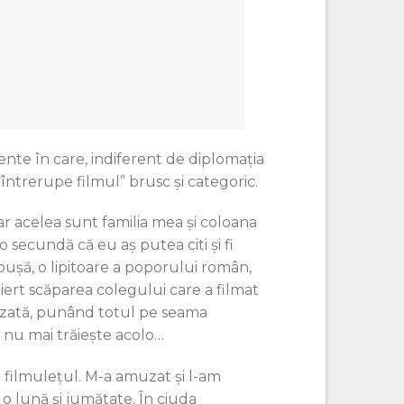
nte în care, indiferent de diplomația
 “întrerupe filmul” brusc și categoric.
ar acelea sunt familia mea și coloana
o secundă că eu aș putea citi și fi
ăpușă, o lipitoare a poporului român,
i iert scăparea colegului care a filmat
ifuzată, punând totul pe seama
d nu mai trăiește acolo…
 filmulețul. M-a amuzat și l-am
m o lună şi jumătate. În ciuda