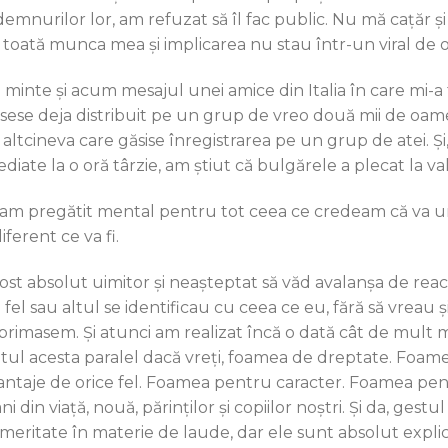
demnurilor lor, am refuzat să îl fac public. Nu mă cațăr ș
r toată munca mea și implicarea nu stau într-un viral de o
n minte și acum mesajul unei amice din Italia în care mi-
sese deja distribuit pe un grup de vreo două mii de oameni
 altcineva care găsise înregistrarea pe un grup de atei. Și
diate la o oră târzie, am știut că bulgărele a plecat la val
am pregătit mental pentru tot ceea ce credeam că va ur
iferent ce va fi.
fost absolut uimitor şi neașteptat să văd avalanșa de reacț
 fel sau altul se identificau cu ceea ce eu, fără să vreau 
primasem. Și atunci am realizat încă o dată cât de mult 
atul acesta paralel dacă vreți, foamea de dreptate. Foam
antaje de orice fel. Foamea pentru caracter. Foamea pen
ani din viață, nouă, părinţilor şi copiilor noștri. Și da, gest
meritate în materie de laude, dar ele sunt absolut explica