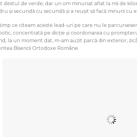
st destul de verde, dar un om minunat aflat la mii de ki
dru și secundă cu secundă și a reușit să facă minuni cu e
 timp ce citeam aceste lead-uri pe care nu le parcursese
botic, concentrată pe dicție și coordonarea cu prompteru
nd, la un moment dat, m-am auzit parcă din exterior, zicâ
untea Bisericii Ortodoxe Române.