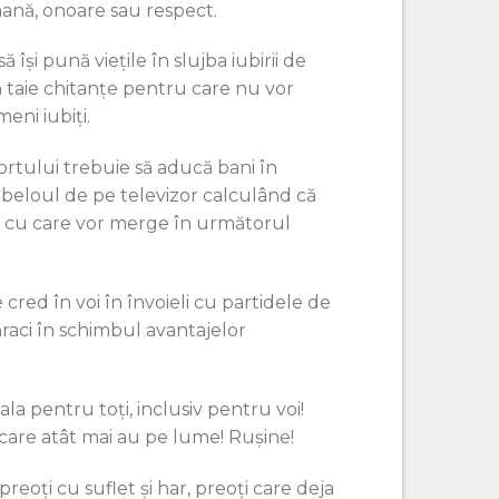
mană, onoare sau respect.
 își pună viețile în slujba iubirii de
să taie chitanțe pentru care nu vor
eni iubiți.
rtului trebuie să aducă bani în
bibeloul de pe televizor calculând că
ul cu care vor merge în următorul
 cred în voi în învoieli cu partidele de
ăraci în schimbul avantajelor
a pentru toți, inclusiv pentru voi!
 care atât mai au pe lume! Rușine!
preoți cu suflet și har, preoți care deja