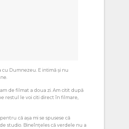
mea cu Dumnezeu. E intimă și nu
ine.
veam de filmat a doua zi. Am citit după
 restul le voi citi direct în filmare,
, pentru că așa mi se spusese că
e studio. Bineînțeles că verdele nu a