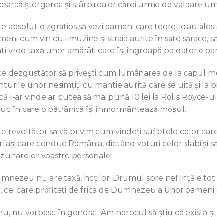
cearcă ștergerea și stârpirea oricărei urme de valoare u
e absolut dizgrațios să vezi oameni care teoretic au ales să
meni cum vin cu limuzine şi straie aurite în sate sărace, 
ăti vreo taxă unor amărâți care își îngroapă pe datorie oam
te dezgustător să privești cum lumânarea de la capul mo
nturile unor nesimțiți cu mantie aurită care se uită și la 
că l-ar vinde ar putea să mai pună 10 lei la Rolls Royce-
tuc în care o bătrânică își înmormântează moșul.
te revoltător să vă privim cum vindeți sufletele celor care
rfași care conduc România, dictând voturi celor slabi și s
zunarelor voastre personale!
mnezeu nu are taxă, hoților! Drumul spre neființă e tot al
i, cei care profitați de frica de Dumnezeu a unor oameni
nu, nu vorbesc în general. Am norocul să ştiu că există și 