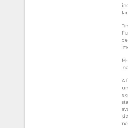
în
Ia
Ți
Fu
de
ime
M-
ind
A 
un
ex
st
av
şi 
ne