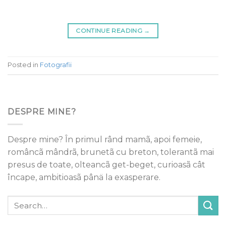
CONTINUE READING
→
Posted in
Fotografii
DESPRE MINE?
Despre mine? În primul rând mamã, apoi femeie,
româncã mândrã, brunetã cu breton, tolerantã mai
presus de toate, olteancã get-beget, curioasã cât
încape, ambitioasã pânä la exasperare.