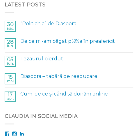
LATEST POSTS
“Politichie” de Diaspora
30
aug.
De ce mi-am băgat p%%a în preafericit
28
iun.
Tezaurul pierdut
05
iun.
Diaspora – tabără de reeducare
15
mai
Cum, de ce și când să donăm online
17
apr.
CLAUDIA IN SOCIAL MEDIA
Facebook
Instagram
LinkedIn