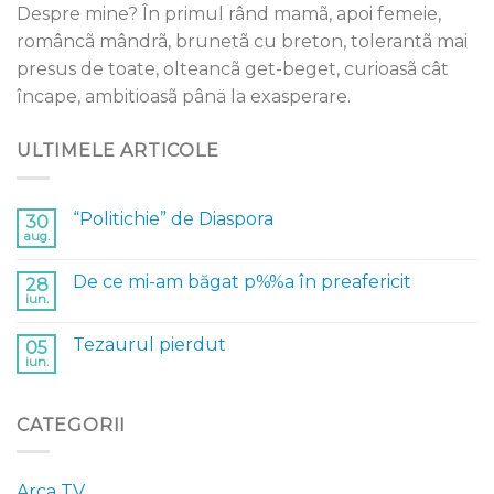
Despre mine? În primul rând mamã, apoi femeie,
româncã mândrã, brunetã cu breton, tolerantã mai
presus de toate, olteancã get-beget, curioasã cât
încape, ambitioasã pânä la exasperare.
ULTIMELE ARTICOLE
“Politichie” de Diaspora
30
aug.
De ce mi-am băgat p%%a în preafericit
28
iun.
Tezaurul pierdut
05
iun.
CATEGORII
Arca TV