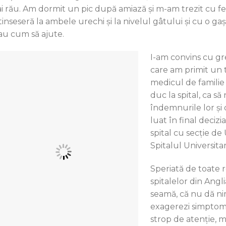
i rău. Am dormit un pic după amiază și m-am trezit cu fe
tinseseră la ambele urechi și la nivelul gâtului și cu o g
iau cum să ajute.
I-am convins cu gr
care am primit un t
medicul de familie
duc la spital, ca să
îndemnurile lor și
luat în final deciz
spital cu secție de
Spitalul Universitar
Speriată de toate 
spitalelor din Angl
seamă, că nu dă nim
exagerezi simptome
strop de atenție, 