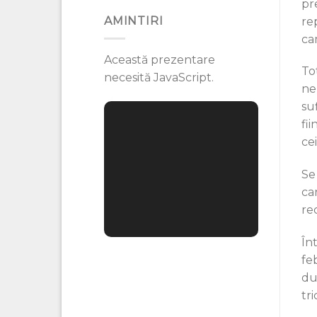
pr
AMINTIRI
re
ca
Această prezentare
Tot
necesită JavaScript.
ne
suf
fi
ce
Se
ca
re
În
feb
du
tri