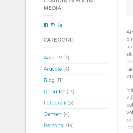
CLAUDIA IN SOCIAL
MEDIA
Facebook
Instagram
LinkedIn
Am
di
CATEGORII
am
să
Arca TV
(3)
na
fa
Articole
(4)
pr
Blog
(11)
Mă
De suflet
(13)
pi
Fotografii
(3)
câ
vo
Oameni
(4)
pe
Personal
(14)
“t