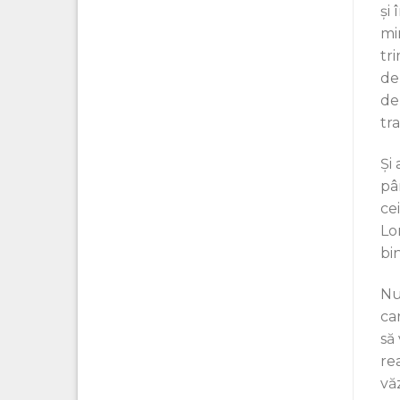
și
mi
tr
de
de
tr
Și
pâ
cei
Lon
bin
Nu
ca
să
rea
vă