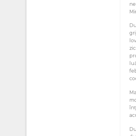
ne
Min
Du
gr
lo
zic
pro
lu
fe
co
Mai
mo
în
ac
Du