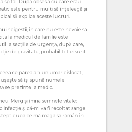
la spital. După obsesia cu care erau
tic este pentru mulți să înțeleagă și
ical să explice aceste lucruri.
au indigestii, în care nu este nevoie să
ita la medicul de familie este
util la secțiile de urgență, după care,
cție de gravitate, probabil tot ei sunt
ceea ce părea a fi un umăr dislocat,
reușeşte să își spună numele
să se prezinte la medic.
eu. Merg și îmi ia semnele vitale:
 infecție și că-mi va fi recoltat sange,
 aștept după ce mă roagă să rămân în