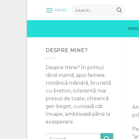
Skip
MENU
to
content
PER
DESPRE MINE?
Despre mine? În primul
rând mamã, apoi femeie,
româncã mândrã, brunetã
cu breton, tolerantã mai
presus de toate, olteancã
get-beget, curioasã cât
Am 
încape, ambitioasã pânä la
pr
exasperare.
Pe
“a