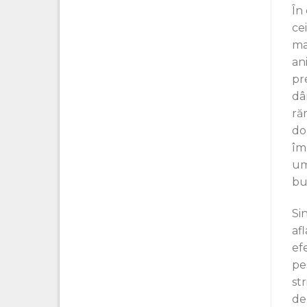
În
cei
mam
an
pr
dâr
ră
do
îm
um
bu
Si
af
ef
pe
str
de 