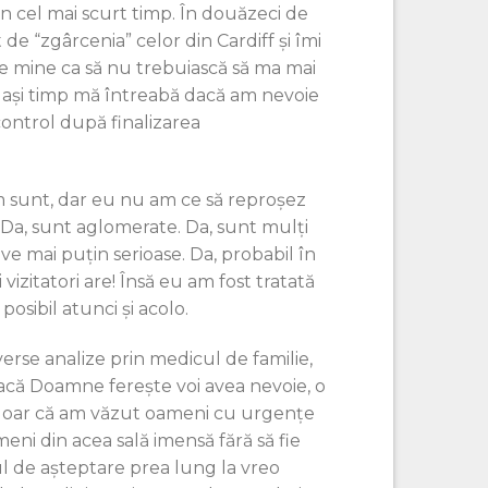
n cel mai scurt timp. În douăzeci de
de “zgârcenia” celor din Cardiff și îmi
de mine ca să nu trebuiască să ma mai
elași timp mă întreabă dacă am nevoie
ontrol după finalizarea
m sunt, dar eu nu am ce să reproșez
 Da, sunt aglomerate. Da, sunt mulți
ive mai puțin serioase. Da, probabil în
vizitatori are! Însă eu am fost tratată
posibil atunci și acolo.
rse analize prin medicul de familie,
acă Doamne ferește voi avea nevoie, o
u doar că am văzut oameni cu urgențe
imeni din acea sală imensă fără să fie
ul de așteptare prea lung la vreo