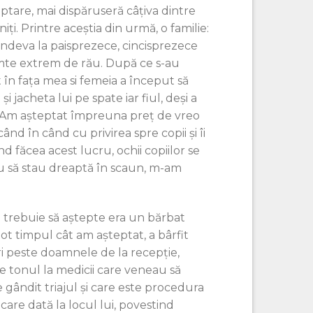
ptare, mai dispăruseră câțiva dintre
ți. Printre aceștia din urmă, o familie:
t undeva la paisprezece, cincisprezece
 simte extrem de rău. După ce s-au
 în fața mea si femeia a început să
 jacheta lui pe spate iar fiul, deși a
re. Am așteptat împreuna preț de vreo
nd în când cu privirea spre copii și îi
d făcea acest lucru, ochii copiilor se
u să stau dreaptă în scaun, m-am
ă trebuie să aștepte era un bărbat
ot timpul cât am așteptat, a bârfit
ri peste doamnele de la recepție,
ase tonul la medicii care veneau să
te gândit triajul și care este procedura
ecare dată la locul lui, povestind