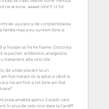
ncep să îi dau veștile bune. Fericită,
că ne-ai suna…aaaaa! Uite! E 12 fix!
crimi de ușurare și de conștientizarea
că familia mea și eu suntem bine și
8 și începe să îmi fie foame. Doctorița
 la pachet: antibiotice, analgezice,
u tratament alte cinci zile.
acolo, de unde plecăm la un
m fost tratată ok la spital și când le
că și noi am fost și tot bine am fost
oare!”.
mi preia amabilă apelul, îi explic care
ent în plus de cele cinci date la Cardiff