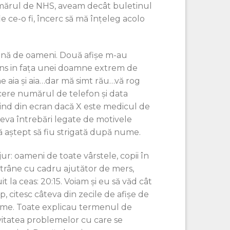
ărul de NHS, aveam decât buletinul
ie ce-o fi, încerc să mă înțeleg acolo
lină de oameni. Două afișe m-au
uns in fața unei doamne extrem de
e aia și aia…dar mă simt rău…vă rog
i cere numărul de telefon și data
itind din ecran dacă X este medicul de
teva întrebări legate de motivele
să aștept să fiu strigată după nume.
ur: oameni de toate vârstele, copii în
bătrâne cu cadru ajutător de mers,
 la ceas: 20:15. Voiam și eu să văd cât
, citesc câteva din zecile de afișe de
orme. Toate explicau termenul de
avitatea problemelor cu care se