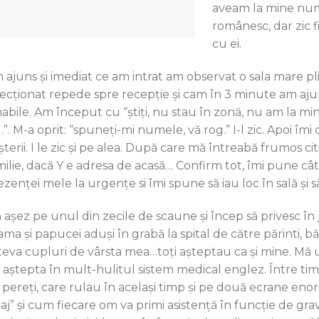
aveam la mine num
românesc, dar zic f
cu ei.
 ajuns și imediat ce am intrat am observat o sala mare p
recţionat repede spre recepție și cam în 3 minute am aj
abile. Am început cu “știți, nu stau în zonă, nu am la min
…”. M-a oprit: “spuneți-mi numele, vă rog.” I-l zic. Apoi îm
șterii. I le zic și pe alea. După care mă întreabă frumos c
milie, dacă Y e adresa de acasă… Confirm tot, îmi pune câ
ezenței mele la urgențe si îmi spune să iau loc în sală și 
 așez pe unul din zecile de scaune și încep să privesc în j
jama și papucei aduși în grabă la spital de către părinti, 
teva cupluri de vârsta mea…toți așteptau ca și mine. Mă uit
i aștepta în mult-hulitul sistem medical englez. Între timp
 pereți, care rulau în același timp și pe două ecrane en
riaj” și cum fiecare om va primi asistență în funcție de gr