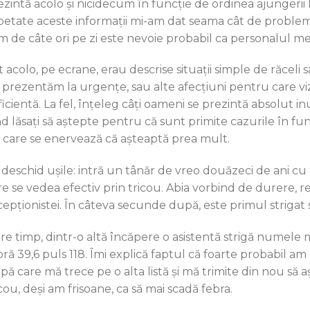
ezintă acolo și nicidecum în funcție de ordinea ajungerii 
petate aceste informații mi-am dat seama cât de problema
m de câte ori pe zi este nevoie probabil ca personalul med
 acolo, pe ecrane, erau descrise situații simple de răceli s
 prezentăm la urgențe, sau alte afecțiuni pentru care viz
icientă. La fel, înțeleg câți oameni se prezintă absolut in
ind lăsați să aștepte pentru că sunt primite cazurile în fun
i care se enervează că așteaptă prea mult.
 deschid ușile: intră un tânăr de vreo douăzeci de ani cu 
re se vedea efectiv prin tricou. Abia vorbind de durere, 
cepționistei. În câteva secunde după, este primul strigat 
tre timp, dintr-o altă încăpere o asistentă strigă numele m
ră 39,6 puls 118. Îmi explică faptul că foarte probabil am o
pă care mă trece pe o alta listă și mă trimite din nou să
cou, deși am frisoane, ca să mai scadă febra.