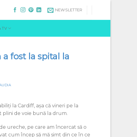
NEWSLETTER
 TV
fost la spital la
AUDIA
iţi la Cardiff, aşa că vineri pe la
 plini de voie bună la drum.
de ureche, pe care am încercat să o
vat cum încep să mă simt din ce în ce