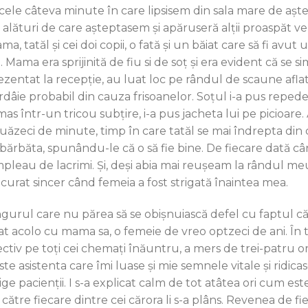
 cele câteva minute în care lipsisem din sala mare de aște
 alături de care așteptasem și apăruseră alții proaspăt veni
a, tatăl și cei doi copii, o fată și un băiat care să fi avu
i. Mama era sprijinită de fiu si de soț și era evident că se
ezentat la recepție, au luat loc pe rândul de scaune aflat
dâie probabil din cauza frisoanelor. Soțul i-a pus repede şi
mas într-un tricou subțire, i-a pus jacheta lui pe picioa
uăzeci de minute, timp în care tatăl se mai îndrepta din câ
bărbăta, spunându-le că o să fie bine. De fiecare dată cân
pleau de lacrimi. Și, deși abia mai reușeam la rândul me
curat sincer când femeia a fost strigată înaintea mea.
ngurul care nu părea să se obișnuiască defel cu faptul c
lat acolo cu mama sa, o femeie de vreo optzeci de ani. În t
ectiv pe toți cei chemați înăuntru, a mers de trei-patru o
ste asistenta care îmi luase și mie semnele vitale și ridic
ige pacienții. I s-a explicat calm de tot atâtea ori cum es
către fiecare dintre cei cărora li s-a plâns. Revenea de fi