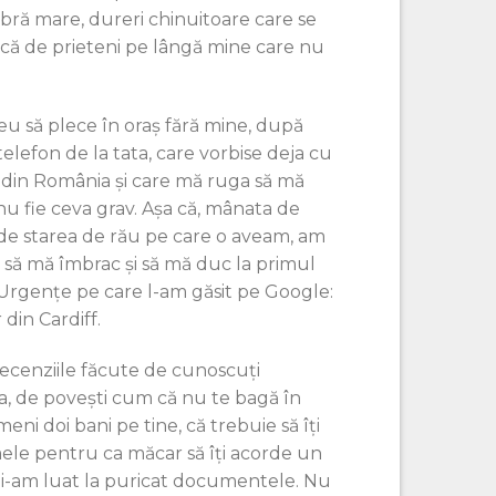
bră mare, dureri chinuitoare care se
așcă de prieteni pe lângă mine care nu
eu să plece în oraș fără mine, după
elefon de la tata, care vorbise deja cu
 din România și care mă ruga să mă
 nu fie ceva grav. Așa că, mânata de
 de starea de rău pe care o aveam, am
ia să mă îmbrac și să mă duc la primul
 Urgențe pe care l-am găsit pe Google:
 din Cardiff.
recenziile făcute de cunoscuți
ia, de povești cum că nu te bagă în
eni doi bani pe tine, că trebuie să îți
le pentru ca măcar să îți acorde un
mi-am luat la puricat documentele. Nu