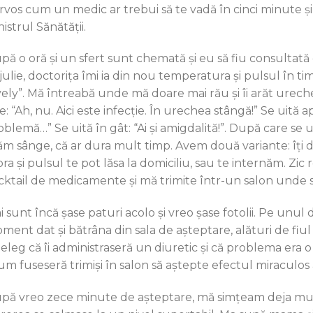
rvos cum un medic ar trebui să te vadă în cinci minute și 
istrul Sănătății.
pă o oră și un sfert sunt chemată și eu să fiu consultată 
ijulie, doctorița îmi ia din nou temperatura și pulsul în t
vely”. Mă întreabă unde mă doare mai rău și îi arăt urechea
e: “Ah, nu. Aici este infecție. În urechea stângă!” Se uită ap
blemă…” Se uită în gât: “Ai și amigdalită!”. După care se ui
ăm sânge, că ar dura mult timp. Avem două variante: îți d
bra și pulsul te pot lăsa la domiciliu, sau te internăm. Zic
cktail de medicamente și mă trimite într-un salon unde s
 sunt încă șase paturi acolo și vreo șase fotolii. Pe unul d
ment dat și bătrâna din sala de așteptare, alături de fiul 
țeleg că îi administraseră un diuretic și că problema era o 
um fuseseră trimiși în salon să aștepte efectul miraculos
pă vreo zece minute de așteptare, mă simțeam deja mult 