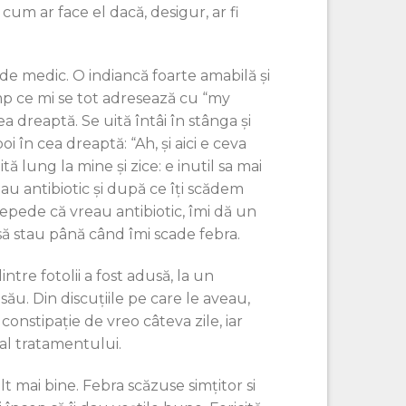
cum ar face el dacă, desigur, ar fi
de medic. O indiancă foarte amabilă și
imp ce mi se tot adresează cu “my
 dreaptă. Se uită întâi în stânga și
oi în cea dreaptă: “Ah, și aici e ceva
tă lung la mine și zice: e inutil sa mai
au antibiotic și după ce îți scădem
 repede că vreau antibiotic, îmi dă un
ă stau până când îmi scade febra.
intre fotolii a fost adusă, la un
său. Din discuțiile pe care le aveau,
constipație de vreo câteva zile, iar
 al tratamentului.
mai bine. Febra scăzuse simțitor si