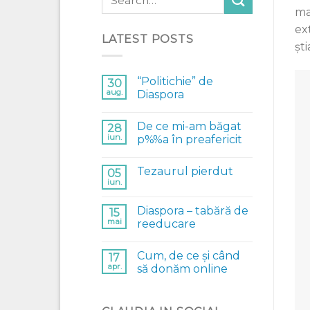
ma
ex
LATEST POSTS
șt
“Politichie” de
30
aug.
Diaspora
De ce mi-am băgat
28
iun.
p%%a în preafericit
Tezaurul pierdut
05
iun.
Diaspora – tabără de
15
mai
reeducare
Cum, de ce și când
17
apr.
să donăm online