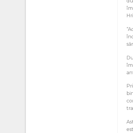
du
îmi
Hri
“A
în
săn
Du
îm
an
Pr
bi
con
tr
Ast
est