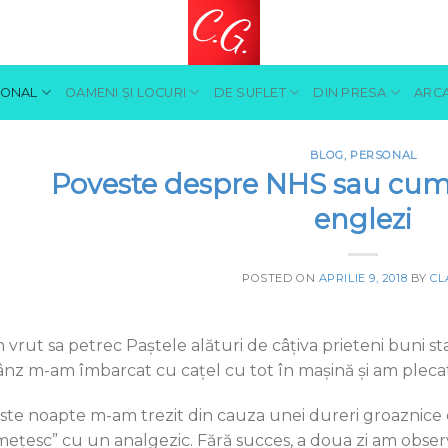
SONAL
OAMENI ŞI LOCURI
DE SUFLET
DIN PRESA
ARCA
BLOG
,
PERSONAL
Poveste despre NHS sau cum a 
englezi
POSTED ON
APRILIE 9, 2018
BY
CL
vrut sa petrec Paştele alături de câţiva prieteni buni stabil
ânz m-am îmbarcat cu caţel cu tot în maşină şi am plecat
ste noapte m-am trezit din cauza unei dureri groaznice 
mețesc” cu un analgezic. Fără succes, a doua zi am obser