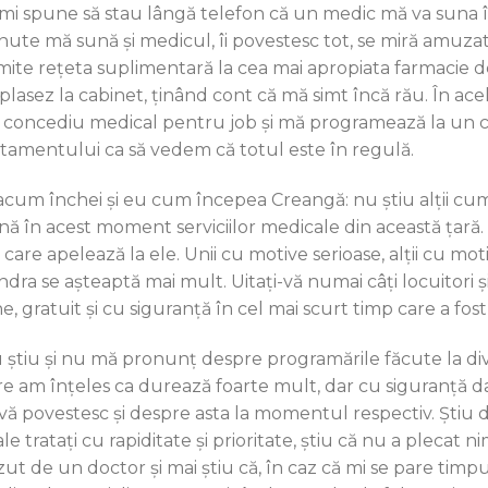
 îmi spune să stau lângă telefon că un medic mă va suna î
nute mă sună și medicul, îi povestesc tot, se miră amuzat 
imite rețeta suplimentară la cea mai apropiata farmacie 
plasez la cabinet, ţinând cont că mă simt încă rău. În ac
 concediu medical pentru job și mă programează la un c
atamentului ca să vedem că totul este în regulă.
 acum închei și eu cum începea Creangă: nu știu alții cu
nă în acest moment serviciilor medicale din această țară.
 care apelează la ele. Unii cu motive serioase, alții cu mot
dra se așteaptă mai mult. Uitați-vă numai câți locuitori și 
e, gratuit și cu siguranță în cel mai scurt timp care a fost 
 știu și nu mă pronunț despre programările făcute la dive
re am înțeles ca durează foarte mult, dar cu siguranță d
 vă povestesc și despre asta la momentul respectiv. Ști
le tratați cu rapiditate şi prioritate, știu că nu a plecat n
zut de un doctor și mai știu că, în caz că mi se pare timp