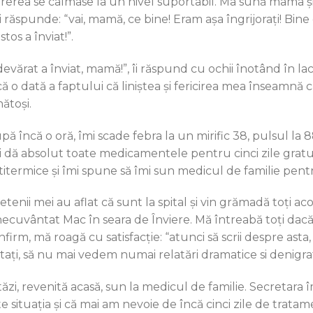
rerea se calmase la un nivel suportabil. Ma sună mama și î
 răspunde: “vai, mamă, ce bine! Eram așa îngrijorați! Bine 
stos a înviat!”.
devărat a înviat, mamă!”, îi răspund cu ochii înotând în la
că o dată a faptului că liniștea și fericirea mea înseamnă 
ătoși.
pă încă o oră, îmi scade febra la un mirific 38, pulsul la 8
i dă absolut toate medicamentele pentru cinci zile gratuit
titermice și îmi spune să îmi sun medicul de familie pentr
ietenii mei au aflat că sunt la spital și vin grămadă toți 
necuvântat Mac în seara de Înviere. Mă întreabă toți dacă a
firm, mă roagă cu satisfacție: “atunci să scrii despre asta, 
atați, să nu mai vedem numai relatări dramatice si denigrat
ăzi, revenită acasă, sun la medicul de familie. Secretara î
e situația și că mai am nevoie de încă cinci zile de tratam