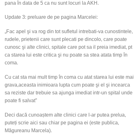
pana în data de 5 ca nu sunt locuri la AKH.
Update 3: preluare de pe pagina Marcelei:
„Fac apel şi va rog din tot sufletul intrebati-va cunostintele,
rudele, prietenii care sunt plecati pe dincolo, care poate
cunosc şi alte clinici, spitale care pot sa il preia imediat, pt
ca starea lui este critica şi nu poate sa stea atata timp în
coma.
Cu cat sta mai mult timp în coma cu atat starea lui este mai
grava,aceasta inimioara lupta cum poate şi el şi incearca
sa reziste dar trebuie sa ajunga imediat intr-un spital unde
poate fi salvat”
Deci dacă cunoaștem alte clinici care l-ar putea prelua,
puteți scrie aici sau chiar pe pagina ei (este publica,
Măgureanu Marcela).