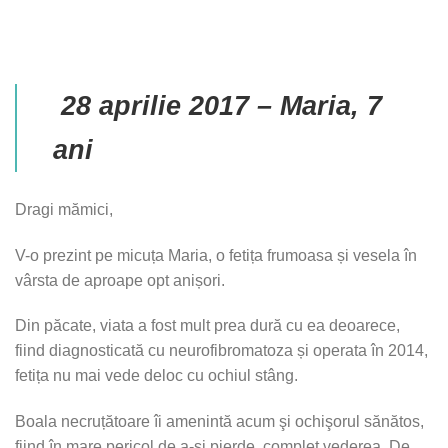
28 aprilie 2017 – Maria, 7
ani
Dragi mămici,
V-o prezint pe micuța Maria, o fetița frumoasa și vesela în
vârsta de aproape opt anișori.
Din păcate, viata a fost mult prea dură cu ea deoarece,
fiind diagnosticată cu neurofibromatoza și operata în 2014,
fetița nu mai vede deloc cu ochiul stâng.
Boala necruțătoare îi amenintă acum şi ochişorul sănătos,
fiind în mare pericol de a-şi pierde complet vederea. De