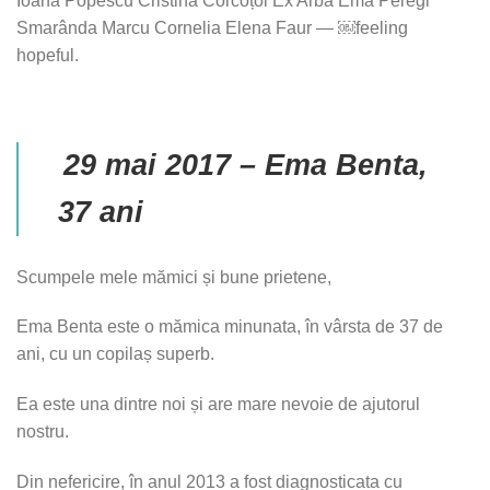
Ioana Popescu Cristina Corcoțoi Ex Arba Ema Peregi
Smarânda Marcu Cornelia Elena Faur — ￼feeling
hopeful.
29 mai 2017 – Ema Benta,
37 ani
Scumpele mele mămici și bune prietene,
Ema Benta este o mămica minunata, în vârsta de 37 de
ani, cu un copilaș superb.
Ea este una dintre noi și are mare nevoie de ajutorul
nostru.
Din nefericire, în anul 2013 a fost diagnosticata cu