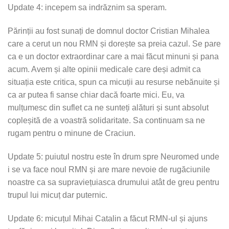
Update 4: incepem sa indrăznim sa speram.
Părinții au fost sunați de domnul doctor Cristian Mihalea
care a cerut un nou RMN și dorește sa preia cazul. Se pare
ca e un doctor extraordinar care a mai făcut minuni și pana
acum. Avem și alte opinii medicale care deși admit ca
situația este critica, spun ca micuții au resurse nebănuite și
ca ar putea fi sanse chiar dacă foarte mici. Eu, va
mulțumesc din suflet ca ne sunteți alături și sunt absolut
copleșită de a voastră solidaritate. Sa continuam sa ne
rugam pentru o minune de Craciun.
Update 5: puiutul nostru este în drum spre Neuromed unde
i se va face noul RMN și are mare nevoie de rugăciunile
noastre ca sa supraviețuiasca drumului atât de greu pentru
trupul lui micuț dar puternic.
Update 6: micuțul Mihai Catalin a făcut RMN-ul și ajuns