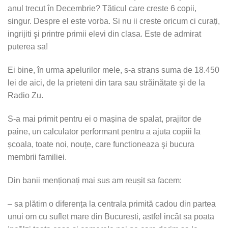
anul trecut în Decembrie? Tăticul care creste 6 copii,
singur. Despre el este vorba. Si nu ii creste oricum ci curați,
ingrijiti şi printre primii elevi din clasa. Este de admirat
puterea sa!
Ei bine, în urma apelurilor mele, s-a strans suma de 18.450
lei de aici, de la prieteni din tara sau străinătate şi de la
Radio Zu.
S-a mai primit pentru ei o mașina de spalat, prajitor de
paine, un calculator performant pentru a ajuta copiii la
școala, toate noi, nouțe, care functioneaza şi bucura
membrii familiei.
Din banii menționați mai sus am reușit sa facem:
– sa plătim o diferența la centrala primită cadou din partea
unui om cu suflet mare din Bucuresti, astfel incât sa poata