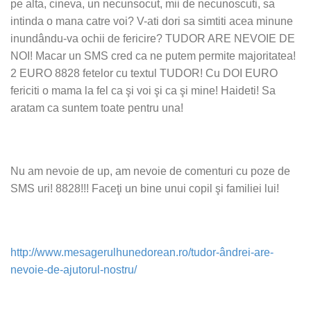
pe alta, cineva, un necunsocut, mii de necunoscuti, sa
intinda o mana catre voi? V-ati dori sa simtiti acea minune
inundându-va ochii de fericire? TUDOR ARE NEVOIE DE
NOI! Macar un SMS cred ca ne putem permite majoritatea!
2 EURO 8828 fetelor cu textul TUDOR! Cu DOI EURO
fericiti o mama la fel ca şi voi şi ca şi mine! Haideti! Sa
aratam ca suntem toate pentru una!
Nu am nevoie de up, am nevoie de comenturi cu poze de
SMS uri! 8828!!! Faceţi un bine unui copil şi familiei lui!
http://www.mesagerulhunedorean.ro/tudor-ândrei-are-
nevoie-de-ajutorul-nostru/