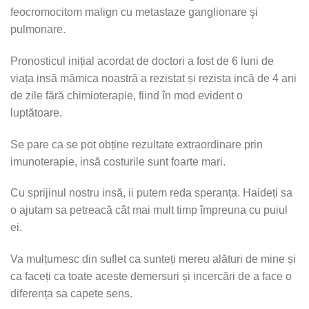
feocromocitom malign cu metastaze ganglionare şi
pulmonare.
Pronosticul inițial acordat de doctori a fost de 6 luni de
viața insă mămica noastră a rezistat și rezista incă de 4 ani
de zile fără chimioterapie, fiind în mod evident o
luptătoare.
Se pare ca se pot obține rezultate extraordinare prin
imunoterapie, insă costurile sunt foarte mari.
Cu sprijinul nostru insă, ii putem reda speranța. Haideți sa
o ajutam sa petreacă cât mai mult timp împreuna cu puiul
ei.
Va mulțumesc din suflet ca sunteți mereu alături de mine și
ca faceți ca toate aceste demersuri și incercări de a face o
diferența sa capete sens. ️️️