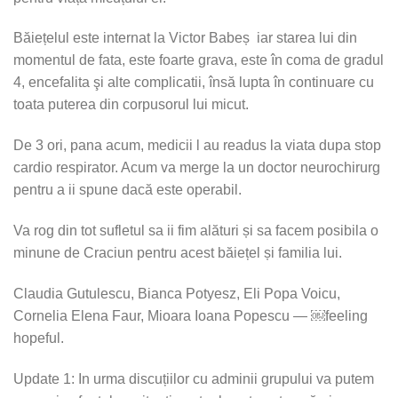
Băiețelul este internat la Victor Babeș iar starea lui din
momentul de fata, este foarte grava, este în coma de gradul
4, encefalita şi alte complicatii, însă lupta în continuare cu
toata puterea din corpusorul lui micut.
De 3 ori, pana acum, medicii l au readus la viata dupa stop
cardio respirator. Acum va merge la un doctor neurochirurg
pentru a ii spune dacă este operabil.
Va rog din tot sufletul sa ii fim alături și sa facem posibila o
minune de Craciun pentru acest băiețel și familia lui.
Claudia Gutulescu, Bianca Potyesz, Eli Popa Voicu,
Cornelia Elena Faur, Mioara Ioana Popescu — ￼feeling
hopeful.
Update 1: In urma discuțiilor cu adminii grupului va putem