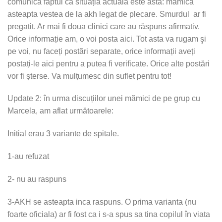
comunica faptul ca situația actuala este asta: mămica
asteapta vestea de la akh legat de plecare. Smurdul ar fi
pregatit. Ar mai fi doua clinici care au răspuns afirmativ.
Orice informație am, o voi posta aici. Tot asta va rugam şi
pe voi, nu faceți postări separate, orice informații aveți
postați-le aici pentru a putea fi verificate. Orice alte postări
vor fi șterse. Va mulțumesc din suflet pentru tot!
Update 2: în urma discuțiilor unei mămici de pe grup cu
Marcela, am aflat următoarele:
Initial erau 3 variante de spitale.
1-au refuzat
2- nu au raspuns
3-AKH se asteapta inca raspuns. O prima varianta (nu
foarte oficiala) ar fi fost ca i s-a spus sa tina copilul în viata