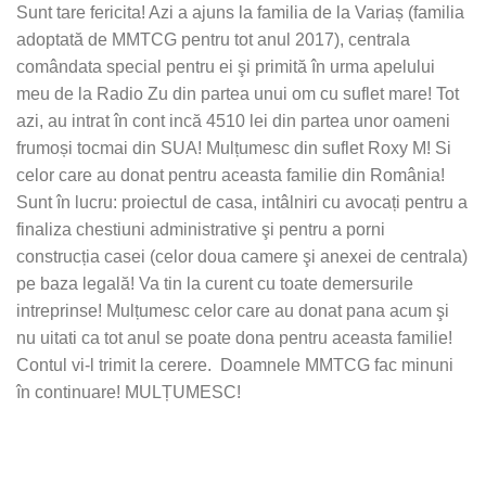
Sunt tare fericita! Azi a ajuns la familia de la Variaș (familia
adoptată de MMTCG pentru tot anul 2017), centrala
comândata special pentru ei şi primită în urma apelului
meu de la Radio Zu din partea unui om cu suflet mare! Tot
azi, au intrat în cont incă 4510 lei din partea unor oameni
frumoși tocmai din SUA! Mulțumesc din suflet Roxy M! Si
celor care au donat pentru aceasta familie din România!
Sunt în lucru: proiectul de casa, intâlniri cu avocați pentru a
finaliza chestiuni administrative şi pentru a porni
construcția casei (celor doua camere şi anexei de centrala)
pe baza legală! Va tin la curent cu toate demersurile
intreprinse! Mulțumesc celor care au donat pana acum şi
nu uitati ca tot anul se poate dona pentru aceasta familie!
Contul vi-l trimit la cerere. Doamnele MMTCG fac minuni
în continuare! MULȚUMESC!