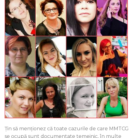
Ţin să menţionez că toate cazurile de care MMTCG
se ocupă sunt documentate temeinic, în multe