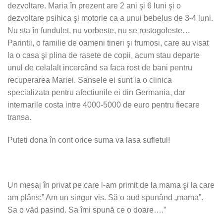
dezvoltare. Maria în prezent are 2 ani şi 6 luni şi o
dezvoltare psihica şi motorie ca a unui bebelus de 3-4 luni.
Nu sta în fundulet, nu vorbeste, nu se rostogoleste…
Parintii, o familie de oameni tineri şi frumosi, care au visat
la o casa şi plina de rasete de copii, acum stau departe
unul de celalalt incercând sa faca rost de bani pentru
recuperarea Mariei. Sansele ei sunt la o clinica
specializata pentru afectiunile ei din Germania, dar
internarile costa intre 4000-5000 de euro pentru fiecare
transa.
Puteti dona în cont orice suma va lasa sufletul!
Un mesaj în privat pe care l-am primit de la mama şi la care
am plâns:” Am un singur vis. Să o aud spunând „mama”.
Sa o văd pasind. Sa îmi spună ce o doare….”