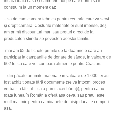
incălzi toata casa și camerele noi pe care dorim sa le
construim la un moment dat;
– sa ridicam camera tehnica pentru centrala care va servi
şi drept camara. Costurile materialelor sunt imense, deși
am primit discounturi mari sau prețuri direct de la
producători știindu-se povestea acestei familii.
-mai am 63 de tichete primite de la doamnele care au
participat la campaniile de donare de sânge, în valoare de
602 lei cu care voi cumpara alimente pentru Craciun.
– din păcate anumite materiale în valoare de 1.000 lei au
fost achiziționate fără documente (se va intocmi proces
verbal cu tăticul – ca a primit acei bănuți), pentru ca nu
toata lunea în România oferă asa ceva, sau pretul este
mult mai mic pentru camioanele de nisip daca le cumperi
asa.