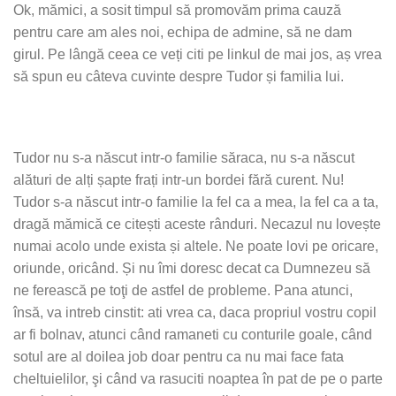
Ok, mămici, a sosit timpul să promovăm prima cauză
pentru care am ales noi, echipa de admine, să ne dam
girul. Pe lângă ceea ce veți citi pe linkul de mai jos, aș vrea
să spun eu câteva cuvinte despre Tudor și familia lui.
Tudor nu s-a născut intr-o familie săraca, nu s-a născut
alături de alți șapte frați intr-un bordei fără curent. Nu!
Tudor s-a născut intr-o familie la fel ca a mea, la fel ca a ta,
dragă mămică ce citești aceste rânduri. Necazul nu lovește
numai acolo unde exista și altele. Ne poate lovi pe oricare,
oriunde, oricând. Și nu îmi doresc decat ca Dumnezeu să
ne ferească pe toţi de astfel de probleme. Pana atunci,
însă, va intreb cinstit: ati vrea ca, daca propriul vostru copil
ar fi bolnav, atunci când ramaneti cu conturile goale, când
sotul are al doilea job doar pentru ca nu mai face fata
cheltuielilor, şi când va rasuciti noaptea în pat de pe o parte