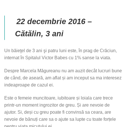
22 decembrie 2016 –
Cătălin, 3 ani
Un băieţel de 3 ani şi patru luni este, în prag de Crăciun,
internat în Spitalul Victor Babes cu 1% sanse la viata.
Despre Marcela Măgureanu nu am auzit decât lucruri bune
de când, de aseară, am aflat și am inceput sa ma interesez
indeaproape de cazul ei.
Este o femeie muncitoare, iubitoare și loiala care trece
printr-un moment ingrozitor de greu. Și are nevoie de
ajutor. Si, deși cu greu poate fi convinsă sa ceara, are
nevoie de bănuți care sa o ajute sa lupte cu toate forțele
pentru viața micuțului ei.