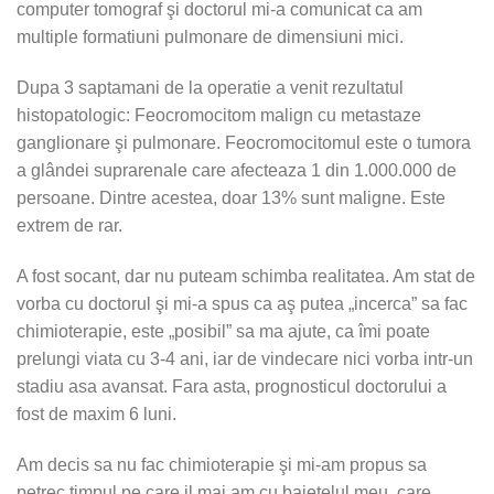
computer tomograf şi doctorul mi-a comunicat ca am
multiple formatiuni pulmonare de dimensiuni mici.
Dupa 3 saptamani de la operatie a venit rezultatul
histopatologic: Feocromocitom malign cu metastaze
ganglionare şi pulmonare. Feocromocitomul este o tumora
a glândei suprarenale care afecteaza 1 din 1.000.000 de
persoane. Dintre acestea, doar 13% sunt maligne. Este
extrem de rar.
A fost socant, dar nu puteam schimba realitatea. Am stat de
vorba cu doctorul şi mi-a spus ca aş putea „incerca” sa fac
chimioterapie, este „posibil” sa ma ajute, ca îmi poate
prelungi viata cu 3-4 ani, iar de vindecare nici vorba intr-un
stadiu asa avansat. Fara asta, prognosticul doctorului a
fost de maxim 6 luni.
Am decis sa nu fac chimioterapie şi mi-am propus sa
petrec timpul pe care il mai am cu baietelul meu, care