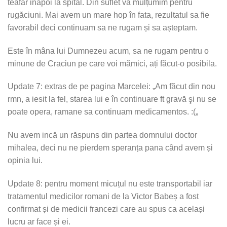
teafăr inapoi la spital. Din suflet va mulțumim pentru
rugăciuni. Mai avem un mare hop în fata, rezultatul sa fie
favorabil deci continuam sa ne rugam și sa așteptam.
Este în mâna lui Dumnezeu acum, sa ne rugam pentru o
minune de Craciun pe care voi mămici, ați făcut-o posibila.
Update 7: extras de pe pagina Marcelei: „Am făcut din nou
rmn, a iesit la fel, starea lui e în continuare ft gravă şi nu se
poate opera, ramane sa continuam medicamentos. :(„
Nu avem incă un răspuns din partea domnului doctor
mihalea, deci nu ne pierdem speranța pana când avem și
opinia lui.
Update 8: pentru moment micuțul nu este transportabil iar
tratamentul medicilor romani de la Victor Babeș a fost
confirmat și de medicii francezi care au spus ca același
lucru ar face și ei.