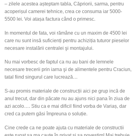
– zilele acestea așteptam tabla, Căpriorii, sarma, pentru
acoperișul camerei tehnice, crea ce consuma iar 5000-
5500 lei. Voi atașa factura când o primesc.
In momentul de fata, voi rămâne cu un maxim de 4500 lei
care nu sunt insă suficienți pentru achiziția tuturor pieselor
necesare instalării centralei şi montajului.
Nu mai vorbesc de faptul ca nu au bani de lemnele
necesare trecerii prin iarna şi de alimentele pentru Craciun,
tatal fiind singurul care lucrează…
S-au promis materiale de construcții aici pe grup incă de
anul trecut, dar din păcate nu au ajuns nici pana în ziua de
azi acolo…. Stiu ca e mai dificil fiind vorba de Variaș, dar
cred ca putem găsi împreuna o soluție.
Cine crede ca ne poate ajuta cu materiale de constructii
este rugat sa ma caute în privat şi sa povestim! Mai trebuie