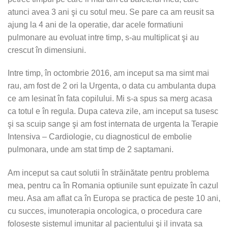
atunci avea 3 ani şi cu sotul meu. Se pare ca am reusit sa
ajung la 4 ani de la operatie, dar acele formatiuni
pulmonare au evoluat intre timp, s-au multiplicat şi au
crescut în dimensiuni.
Intre timp, în octombrie 2016, am inceput sa ma simt mai
rau, am fost de 2 ori la Urgenta, o data cu ambulanta dupa
ce am lesinat în fata copilului. Mi s-a spus sa merg acasa
ca totul e în regula. Dupa cateva zile, am inceput sa tusesc
şi sa scuip sange şi am fost internata de urgenta la Terapie
Intensiva – Cardiologie, cu diagnosticul de embolie
pulmonara, unde am stat timp de 2 saptamani.
Am inceput sa caut solutii în străinătate pentru problema
mea, pentru ca în Romania optiunile sunt epuizate în cazul
meu. Asa am aflat ca în Europa se practica de peste 10 ani,
cu succes, imunoterapia oncologica, o procedura care
foloseste sistemul imunitar al pacientului şi il invata sa