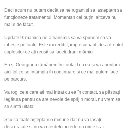
Deci acum nu putem decât sa ne rugam și sa așteptam sa
funcționeze tratamentul. Momentan cel puțin, altceva nu
mai e de făcut.
Update 9: mămica ne-a transmis sa va spunem ca va
iubește pe toate. Este incredibil, impresionant, de-a dreptul
coplesitor ce ați reușit sa faceți dragi mămici.
Eu și Georgiana rămânem în contact cu ea și va anunțam
aici tot ce se intâmpla în continuare și ce mai putem face
pe parcurs.
Va rog, cele care ați mai intrat cu ea în contact, sa păstrați
legătura pentru ca are nevoie de sprijin moral, nu vrem sa
se simtă uitata.
Știu ca toate așteptam o minune dar nu va lăsați
descurajate și nu va pierdeți increderea orice s-ar