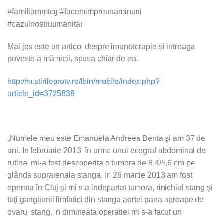
#familiammtcg #facemimpreunaminuni
#cazulnostruumanitar
Mai jos este un articol despre imunoterapie și intreaga
poveste a mămicii, spusa chiar de ea.
http://m.stirileprotv.ro/lbin/mobile/index.php?
article_id=3725838
„Numele meu este Emanuela Andreea Benta şi am 37 de
ani. In februarie 2013, în urma unui ecograf abdominal de
rutina, mi-a fost descoperita o tumora de 8,4/5,6 cm pe
glânda suprarenala stanga. In 26 martie 2013 am fost
operata în Cluj şi mi s-a indepartat tumora, rinichiul stang şi
toţi ganglionii limfatici din stanga aortei pana aproape de
ovarul stang. In dimineata operatiei mi s-a facut un