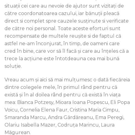
situaţii cei care au nevoie de ajutor sunt vizitaţi de
către coordonatoarea cazului, iar bănuţii pleacă
direct si complet spre cauzele susţinute si verificate
de către noi personal. Toate aceste eforturi sunt
recompensate de multele reuşite si de faptul că
astfel ne-am înconjurat, în timp, de oameni care
cred în bine, care vor să îl facă şi care au înţeles că a
trece la acţiune este întotdeauna cea mai bună
soluţie.
Vreau acum şi aici să mai mulţumesc o dată fiecăreia
dintre colegele mele, în primul rând pentru că
există şi în al doilea rând pentru că există în viaţa
mea: Bianca Potzesy, Mioara Ioana Popescu, Eli Popa
Voicu, Cornelia Elena Faur, Cristina Maria Cimpu,
Smaranda Marcu, Andra Gărdăreanu, Ema Peregi,
Olariu Isabella Mazer, Codruţa Marincu, Laura
Măgurean.