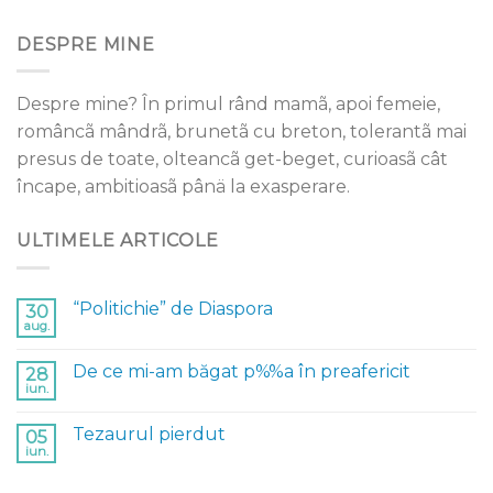
DESPRE MINE
Despre mine? În primul rând mamã, apoi femeie,
româncã mândrã, brunetã cu breton, tolerantã mai
presus de toate, olteancã get-beget, curioasã cât
încape, ambitioasã pânä la exasperare.
ULTIMELE ARTICOLE
“Politichie” de Diaspora
30
aug.
De ce mi-am băgat p%%a în preafericit
28
iun.
Tezaurul pierdut
05
iun.