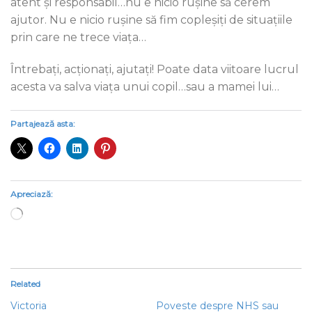
atent și responsabil…nu e nicio rușine să cerem
ajutor. Nu e nicio rușine să fim copleșiți de situațiile
prin care ne trece viața…
Întrebați, acționați, ajutați! Poate data viitoare lucrul
acesta va salva viața unui copil…sau a mamei lui…
Partajează asta:
Apreciază:
Încarc...
Related
Victoria
Poveste despre NHS sau