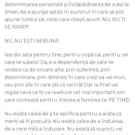
determinarea personală și încăpățânarea de a ieși la
liman, de a ajunge astăzi în punctul în care să pot
spune lumii și ție, celei care citești acum: NU, NU ȚI
SE PARE!!!
NU, NU EȘTI NEBUNĂ!
Ieși din asta pentru tine, pentru copiii tai, pentru cei
care te iubesc! Da, e o dependență de care te
vindeci ca de oricare alta: prin suferință, prin
determinare, prin dimineți în care crezi ca vei muri,
sau prin zile în care știi că vei trăi! Dar la final vei
regăsi ceva ce îți va readuce cel mai important om
care contează pentru liniștea și fericirea ta: PE TINE!
Nu există calea de a te sacrifica pentru a arăta că
meriți să fii prețuită. Nu există calea de a înduioșa,
de a cere milă si îndurare. Nu există să suporți, vei