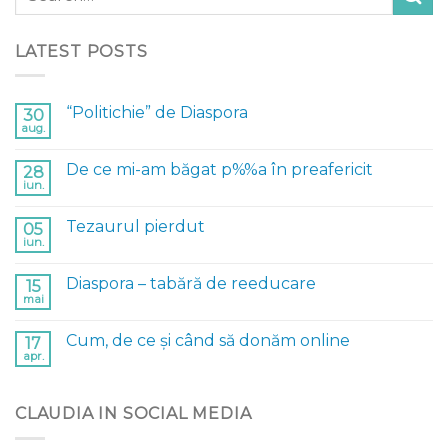
LATEST POSTS
“Politichie” de Diaspora
30
aug.
De ce mi-am băgat p%%a în preafericit
28
iun.
Tezaurul pierdut
05
iun.
Diaspora – tabără de reeducare
15
mai
Cum, de ce și când să donăm online
17
apr.
CLAUDIA IN SOCIAL MEDIA