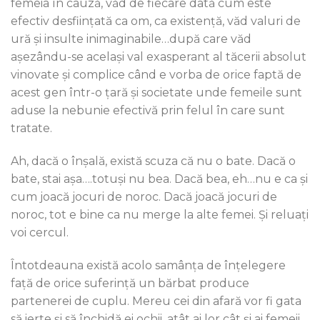
femeia în cauză, văd de fiecare dată cum este
efectiv desființată ca om, ca existență, văd valuri de
ură și insulte inimaginabile…după care văd
așezându-se același val exasperant al tăcerii absolut
vinovate și complice când e vorba de orice faptă de
acest gen într-o țară și societate unde femeile sunt
aduse la nebunie efectivă prin felul în care sunt
tratate.
Ah, dacă o înșală, există scuza că nu o bate. Dacă o
bate, stai așa….totuși nu bea. Dacă bea, eh…nu e ca și
cum joacă jocuri de noroc. Dacă joacă jocuri de
noroc, tot e bine ca nu merge la alte femei. Și reluați
voi cercul.
Întotdeauna există acolo samânța de înțelegere
față de orice suferință un bărbat produce
partenerei de cuplu. Mereu cei din afară vor fi gata
să ierte și să închidă ei ochii, atât ai lor cât și ai femeii