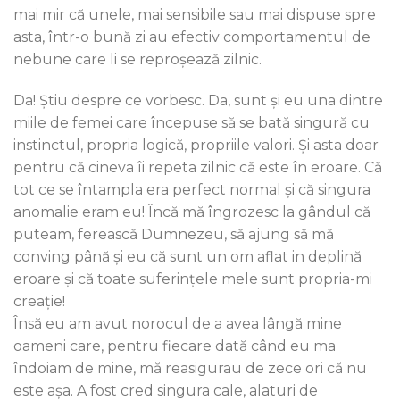
mai mir că unele, mai sensibile sau mai dispuse spre
asta, într-o bună zi au efectiv comportamentul de
nebune care li se reproșează zilnic.
Da! Știu despre ce vorbesc. Da, sunt și eu una dintre
miile de femei care începuse să se bată singură cu
instinctul, propria logică, propriile valori. Și asta doar
pentru că cineva îi repeta zilnic că este în eroare. Că
tot ce se întampla era perfect normal și că singura
anomalie eram eu! Încă mă îngrozesc la gândul că
puteam, ferească Dumnezeu, să ajung să mă
conving până și eu că sunt un om aflat in deplină
eroare și că toate suferințele mele sunt propria-mi
creație!
Însă eu am avut norocul de a avea lângă mine
oameni care, pentru fiecare dată când eu ma
îndoiam de mine, mă reasigurau de zece ori că nu
este așa. A fost cred singura cale, alaturi de