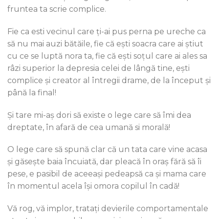
fruntea ta scrie complice.
Fie ca esti vecinul care ți-ai pus perna pe ureche ca
să nu mai auzi bătăile, fie că ești soacra care ai știut
cu ce se luptă nora ta, fie că ești soțul care ai ales sa
râzi superior la depresia celei de lângă tine, ești
complice și creator al întregii drame, de la început și
până la final!
Și tare mi-aș dori să existe o lege care să îmi dea
dreptate, în afară de cea umană si morală!
O lege care să spună clar că un tata care vine acasa
și găsește baia încuiată, dar pleacă în oraș fără să îi
pese, e pasibil de aceeași pedeapsă ca și mama care
în momentul acela își omora copilul în cadă!
Vă rog, vă implor, tratați devierile comportamentale