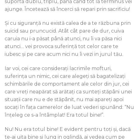
suporta dublu, triplu, până când tot la terminus vei
ajunge. Încetează să încerci să repari prin sacrificiu!
Și cu siguranță nu există calea de a te răzbuna prin
suicid sau pruncucid. Atât cât pare de dur, cuiva
caruia nu i-a păsat până atunci, nu îi va păsa nici
atunci… vei provoca suferință tot celor care te
iubesc și pe care acum nici nu îi vezi in jurul tău.
Iar voi, cei care considerați lacrimile mofturi,
suferința un nimic, cei care alegeți să bagatelizați
schimbările de comportament ale celor din jur, cei
care vreți neapărat să arătați ca sunteți stăpâni unei
situații care nu e de stăpânit, nu mai apareți apoi
socați în fața camerelor de luat vederi spunând: “Nu
înțeleg ce s-a întâmplat! Era totul bine!”.
Nu! Nu era totul bine! E evident pentru toți și, dacă
te-ai uita bine și lung in oglindă, ai vedea cum pe