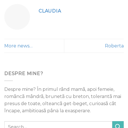
CLAUDIA
More news…
Roberta
DESPRE MINE?
Despre mine? În primul rând mamã, apoi femeie,
româncã mândrã, brunetã cu breton, tolerantã mai
presus de toate, olteancã get-beget, curioasã cât
încape, ambitioasã pânä la exasperare.