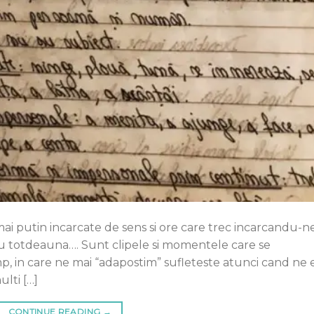
ai putin incarcate de sens si ore care trec incarcandu-n
tru totdeauna…. Sunt clipele si momentele care se
mp, in care ne mai “adapostim” sufleteste atunci cand ne 
ulti […]
CONTINUE READING
→