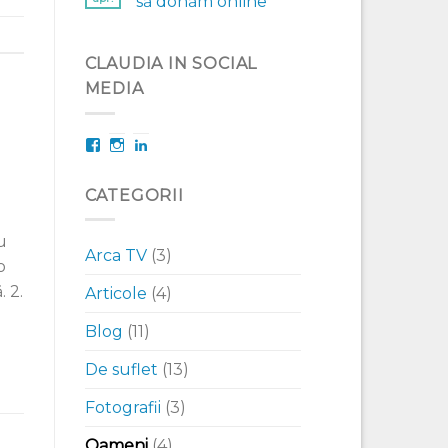
să donăm online
CLAUDIA IN SOCIAL
MEDIA
Facebook
Instagram
LinkedIn
CATEGORII
u
Arca TV
(3)
o
. 2.
Articole
(4)
Blog
(11)
De suflet
(13)
Fotografii
(3)
Oameni
(4)