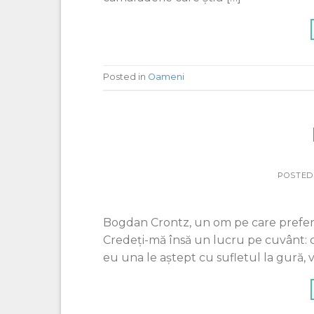
Posted in
Oameni
POSTED
Bogdan Crontz, un om pe care prefer s
Credeți-mă însă un lucru pe cuvânt: câ
eu una le aștept cu sufletul la gură, v