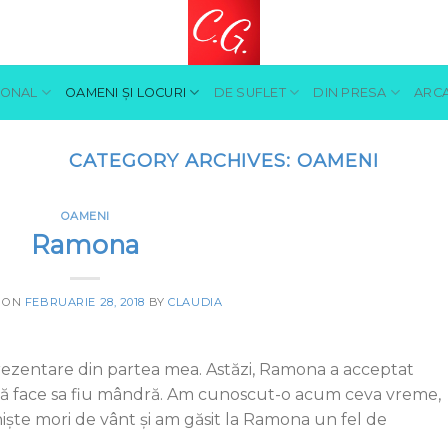
SONAL
OAMENI ŞI LOCURI
DE SUFLET
DIN PRESA
ARCA
CATEGORY ARCHIVES:
OAMENI
OAMENI
Ramona
 ON
FEBRUARIE 28, 2018
BY
CLAUDIA
rezentare din partea mea. Astăzi, Ramona a acceptat
ru mă face sa fiu mândră. Am cunoscut-o acum ceva vreme,
ște mori de vânt și am găsit la Ramona un fel de