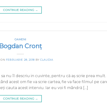
CONTINUE READING
→
OAMENI
Bogdan Cronţ
 ON
FEBRUARIE 28, 2018
BY
CLAUDIA
a nu îl descriu in cuvinte, pentru că aș scrie prea mult.
nd acest om fie va scrie cartea, fie va face filmul pe car
eți cauta acest interviu. Iar eu voi fi mândră […]
CONTINUE READING
→