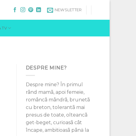
NEWSLETTER
 TV
DESPRE MINE?
Despre mine? În primul
rând mamã, apoi femeie,
româncã mândrã, brunetã
cu breton, tolerantã mai
presus de toate, olteancã
get-beget, curioasã cât
încape, ambitioasã pânä la