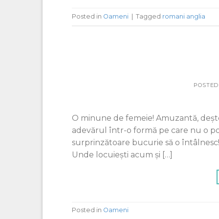
Posted in
Oameni
|
Tagged
romani anglia
POSTED
O minune de femeie! Amuzantă, deşte
adevărul într-o formă pe care nu o poț
surprinzătoare bucurie să o întâlnesc! 
Unde locuiești acum şi […]
Posted in
Oameni