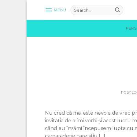
Skip
MENU
to
content
PER
POSTED
Nu cred că mai este nevoie de vreo p
invitația de a îmi vorbi și acest luc
când eu însămi începusem lupta cu ni
camaraderie care știu […]