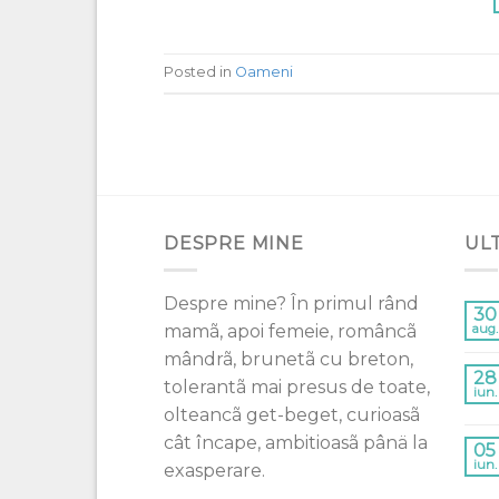
Posted in
Oameni
DESPRE MINE
UL
Despre mine? În primul rând
30
mamã, apoi femeie, româncã
aug.
mândrã, brunetã cu breton,
28
tolerantã mai presus de toate,
iun.
olteancã get-beget, curioasã
cât încape, ambitioasã pânä la
05
iun.
exasperare.