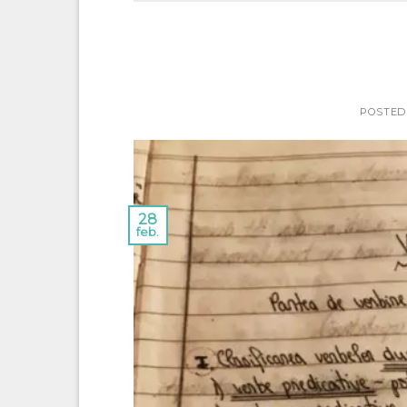
POSTED
28
feb.