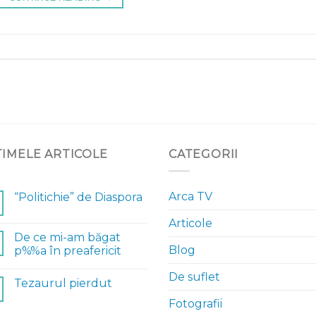
TIMELE ARTICOLE
CATEGORII
Arca TV
“Politichie” de Diaspora
Articole
De ce mi-am băgat
Blog
p%%a în preafericit
De suflet
Tezaurul pierdut
Fotografii