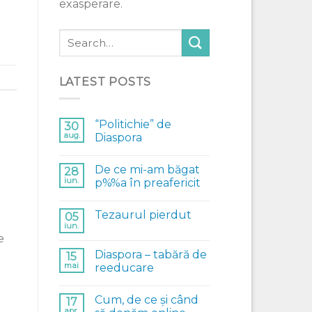
exasperare.
LATEST POSTS
“Politichie” de
30
aug.
Diaspora
De ce mi-am băgat
28
iun.
p%%a în preafericit
Tezaurul pierdut
05
iun.
e
Diaspora – tabără de
15
mai
reeducare
Cum, de ce și când
17
apr.