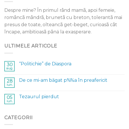
Despre mine? În primul rând mamã, apoi femeie,
româncã mândrã, brunetã cu breton, tolerantã mai
presus de toate, olteancã get-beget, curioasã cât
încape, ambitioasã pânä la exasperare.
ULTIMELE ARTICOLE
“Politichie” de Diaspora
30
aug.
De ce mi-am băgat p%%a în preafericit
28
iun.
Tezaurul pierdut
05
iun.
CATEGORII