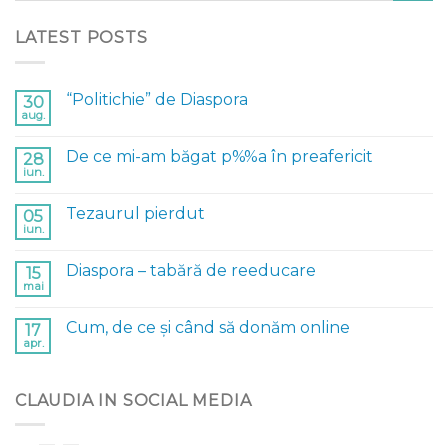
LATEST POSTS
“Politichie” de Diaspora
30
aug.
De ce mi-am băgat p%%a în preafericit
28
iun.
Tezaurul pierdut
05
iun.
Diaspora – tabără de reeducare
15
mai
Cum, de ce și când să donăm online
17
apr.
CLAUDIA IN SOCIAL MEDIA