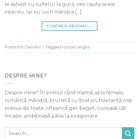
le aștept cu sufletul la gură, veți cauta acest
interviu. Iar eu voi fi mândră […]
CONTINUE READING
→
Posted in
Oameni
|
Tagged
romani anglia
DESPRE MINE?
Despre mine? În primul rând mamã, apoi femeie,
româncã mândrã, brunetã cu breton, tolerantã mai
presus de toate, olteancã get-beget, curioasã cât
încape, ambitioasã pânä la exasperare.