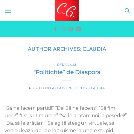
Skip
to
content
AUTHOR ARCHIVES:
CLAUDIA
PERSONAL
“Politichie” de Diaspora
POSTED ON
AUGUST 30, 2018
BY
CLAUDIA
“Să ne facem partid!” “Da! Să ne facem!” “Să fim
uniți!” “Da, să fim uniți!” “Să le arătăm noi la pesedei!”
“Da, să le arătăm!” Se agită steaguri virtuale, se
vehiculează idei, de la truisme la unele stupid-