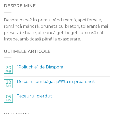
DESPRE MINE
Despre mine? În primul rând mamã, apoi femeie,
româncã mândrã, brunetã cu breton, tolerantã mai
presus de toate, olteancã get-beget, curioasã cât
încape, ambitioasã pânä la exasperare.
ULTIMELE ARTICOLE
“Politichie” de Diaspora
30
aug.
De ce mi-am băgat p%%a în preafericit
28
iun.
Tezaurul pierdut
05
iun.