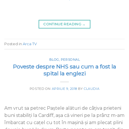
CONTINUE READING
→
Posted in
Arca TV
BLOG
,
PERSONAL
Poveste despre NHS sau cum a fost la
spital la englezi
POSTED ON
APRILIE 9, 2018
BY
CLAUDIA
Am vrut sa petrec Paştele alături de câţiva prieteni
buni stabiliţi la Cardiff, aşa că vineri pe la prânz m-am
îmbarcat cu caţel cu tot în maşină şi am plecat plini