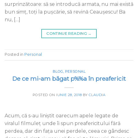
surprinzătoare: să se introducă armata, nu mai există
bun simț, toți la pușcărie, să revină Ceaușescu! Ba
nu, […]
CONTINUE READING
→
Posted in
Personal
BLOG
,
PERSONAL
De ce mi-am băgat p%%a în preafericit
POSTED ON
IUNIE 28, 2018
BY
CLAUDIA
Acum, că s-au liniștit oarecum apele legate de
viralul filmuleț unde îi spun preafericitului fără
perdea, dar din fața unei perdele, ceea ce gândesc