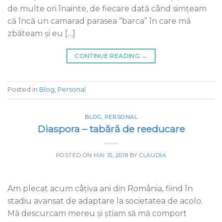
de multe ori înainte, de fiecare dată când simţeam
că încă un camarad parasea “barca” în care mă
zbăteam şi eu […]
CONTINUE READING
→
Posted in
Blog
,
Personal
BLOG
,
PERSONAL
Diaspora – tabără de reeducare
POSTED ON
MAI 15, 2018
BY
CLAUDIA
Am plecat acum câțiva ani din România, fiind în
stadiu avansat de adaptare la societatea de acolo.
Mă descurcam mereu și știam să mă comport