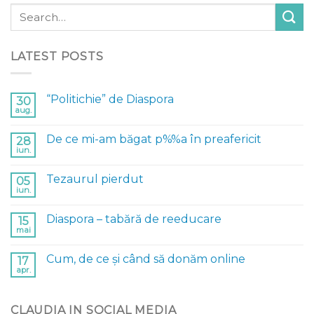
LATEST POSTS
“Politichie” de Diaspora
30
aug.
De ce mi-am băgat p%%a în preafericit
28
iun.
Tezaurul pierdut
05
iun.
Diaspora – tabără de reeducare
15
mai
Cum, de ce și când să donăm online
17
apr.
CLAUDIA IN SOCIAL MEDIA