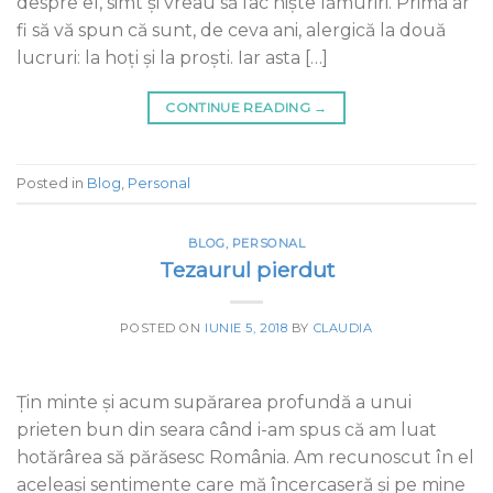
despre el, simt și vreau să fac niște lămuriri. Prima ar
fi să vă spun că sunt, de ceva ani, alergică la două
lucruri: la hoți și la proști. Iar asta […]
CONTINUE READING
→
Posted in
Blog
,
Personal
BLOG
,
PERSONAL
Tezaurul pierdut
POSTED ON
IUNIE 5, 2018
BY
CLAUDIA
Ţin minte şi acum supărarea profundă a unui
prieten bun din seara când i-am spus că am luat
hotărârea să părăsesc România. Am recunoscut în el
aceleaşi sentimente care mă încercaseră şi pe mine