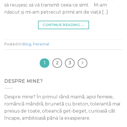
să reușesc să vă transmit ceea ce simt. M-am
născut şi mi-am petrecut primii ani de viaţă […]
CONTINUE READING
→
Posted in
Blog
,
Personal
1
2
3
DESPRE MINE?
Despre mine? În primul rând mamã, apoi femeie,
româncã mândrã, brunetã cu breton, tolerantã mai
presus de toate, olteancã get-beget, curioasã cât
încape, ambitioasã pânä la exasperare.