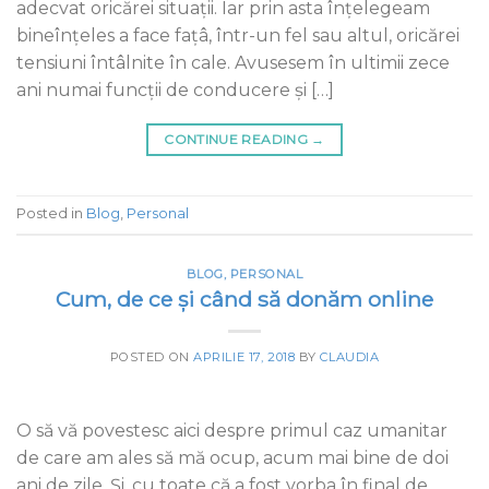
adecvat oricărei situații. Iar prin asta înțelegeam
bineînțeles a face fațâ, într-un fel sau altul, oricărei
tensiuni întâlnite în cale. Avusesem în ultimii zece
ani numai funcții de conducere și […]
CONTINUE READING
→
Posted in
Blog
,
Personal
BLOG
,
PERSONAL
Cum, de ce și când să donăm online
POSTED ON
APRILIE 17, 2018
BY
CLAUDIA
O să vă povestesc aici despre primul caz umanitar
de care am ales să mă ocup, acum mai bine de doi
ani de zile. Și, cu toate că a fost vorba în final de