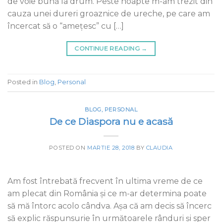
de voie bună la drum. Peste noapte m-am trezit din
cauza unei dureri groaznice de ureche, pe care am
încercat să o “amețesc” cu […]
CONTINUE READING
→
Posted in
Blog
,
Personal
BLOG
,
PERSONAL
De ce Diaspora nu e acasă
POSTED ON
MARTIE 28, 2018
BY
CLAUDIA
Am fost întrebată frecvent în ultima vreme de ce
am plecat din România și ce m-ar determina poate
să mă întorc acolo cândva. Așa că am decis să încerc
să explic răspunsurie în următoarele rânduri și sper