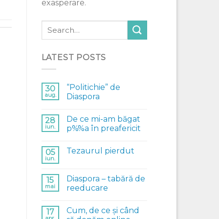
exasperare.
LATEST POSTS
“Politichie” de
30
aug.
Diaspora
De ce mi-am băgat
28
iun.
p%%a în preafericit
Tezaurul pierdut
05
iun.
Diaspora – tabără de
15
mai
reeducare
Cum, de ce și când
17
apr.