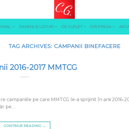
SONAL
OAMENI ŞI LOCURI
DE SUFLET
DIN PRESA
ARCA
TAG ARCHIVES:
CAMPANII BINEFACERE
ii 2016-2017 MMTCG
tre campaniile pe care MMTCG le-a sprijinit în anii 2016-20
măr pe…
CONTINUE READING
→