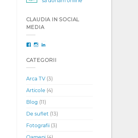
să donăm online
CLAUDIA IN SOCIAL
MEDIA
Facebook
Instagram
LinkedIn
CATEGORII
Arca TV
(3)
Articole
(4)
Blog
(11)
De suflet
(13)
Fotografii
(3)
Oameni
(4)