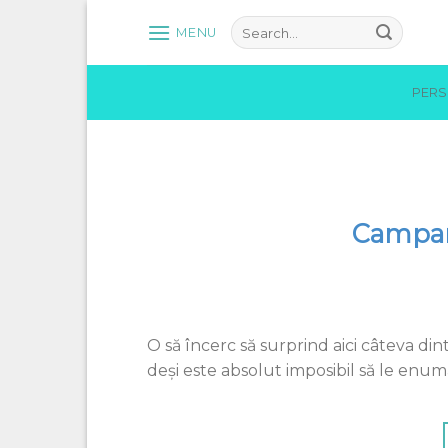
Skip
MENU
to
content
PER
Campan
O să încerc să surprind aici câteva din
deşi este absolut imposibil să le enu