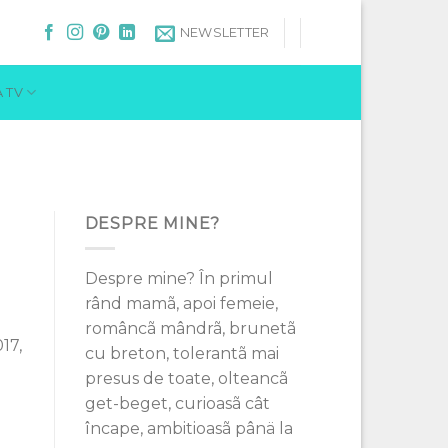
NEWSLETTER
 TV
DESPRE MINE?
Despre mine? În primul
rând mamã, apoi femeie,
româncã mândrã, brunetã
17,
cu breton, tolerantã mai
presus de toate, olteancã
get-beget, curioasã cât
încape, ambitioasã pânä la