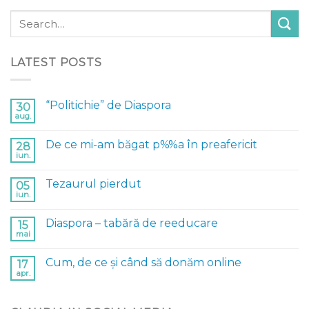
LATEST POSTS
“Politichie” de Diaspora
30
aug.
De ce mi-am băgat p%%a în preafericit
28
iun.
Tezaurul pierdut
05
iun.
Diaspora – tabără de reeducare
15
mai
Cum, de ce și când să donăm online
17
apr.