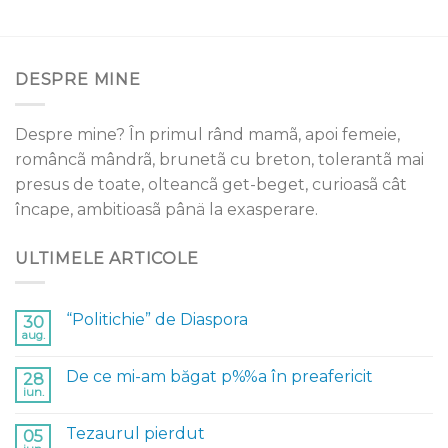
DESPRE MINE
Despre mine? În primul rând mamã, apoi femeie,
româncã mândrã, brunetã cu breton, tolerantã mai
presus de toate, olteancã get-beget, curioasã cât
încape, ambitioasã pânä la exasperare.
ULTIMELE ARTICOLE
“Politichie” de Diaspora
30
aug.
De ce mi-am băgat p%%a în preafericit
28
iun.
Tezaurul pierdut
05