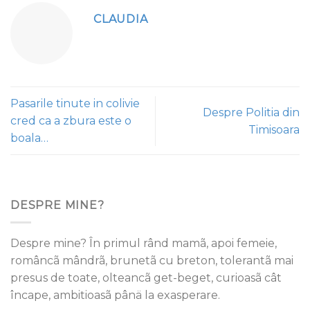
CLAUDIA
Pasarile tinute in colivie
Despre Politia din
cred ca a zbura este o
Timisoara
boala…
DESPRE MINE?
Despre mine? În primul rând mamã, apoi femeie,
româncã mândrã, brunetã cu breton, tolerantã mai
presus de toate, olteancã get-beget, curioasã cât
încape, ambitioasã pânä la exasperare.