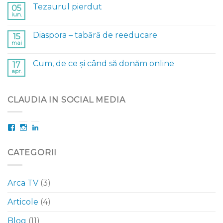
Tezaurul pierdut
05
iun.
Diaspora – tabără de reeducare
15
mai
Cum, de ce și când să donăm online
17
apr.
CLAUDIA IN SOCIAL MEDIA
Facebook
Instagram
LinkedIn
CATEGORII
Arca TV
(3)
Articole
(4)
Blog
(11)