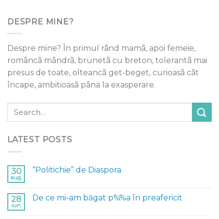
DESPRE MINE?
Despre mine? În primul rând mamã, apoi femeie,
româncã mândrã, brunetã cu breton, tolerantã mai
presus de toate, olteancã get-beget, curioasã cât
încape, ambitioasã pânä la exasperare.
LATEST POSTS
“Politichie” de Diaspora
30
aug.
De ce mi-am băgat p%%a în preafericit
28
iun.