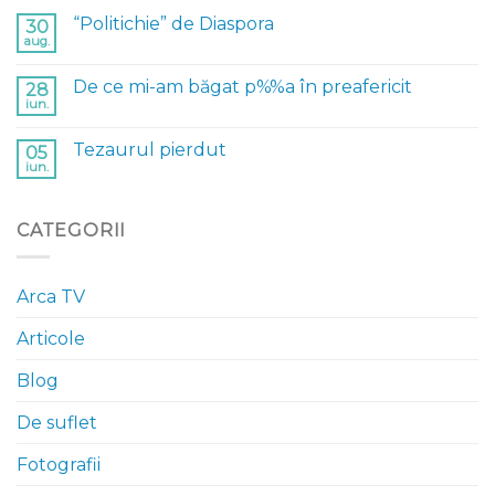
“Politichie” de Diaspora
30
aug.
De ce mi-am băgat p%%a în preafericit
28
iun.
Tezaurul pierdut
05
iun.
CATEGORII
Arca TV
Articole
Blog
De suflet
Fotografii