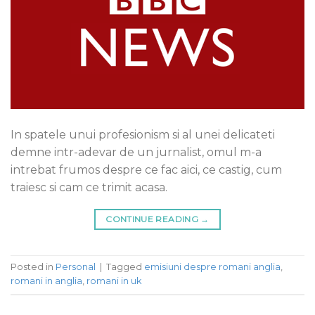
In spatele unui profesionism si al unei delicateti
demne intr-adevar de un jurnalist, omul m-a
intrebat frumos despre ce fac aici, ce castig, cum
traiesc si cam ce trimit acasa.
CONTINUE READING
→
Posted in
Personal
|
Tagged
emisiuni despre romani anglia
,
romani in anglia
,
romani in uk