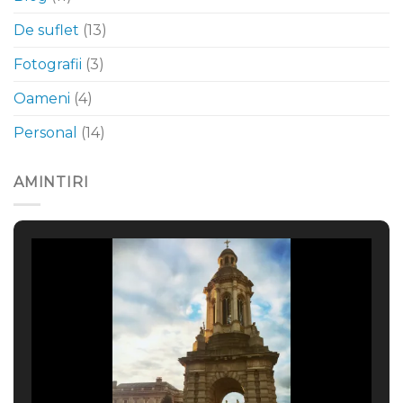
De suflet
(13)
Fotografii
(3)
Oameni
(4)
Personal
(14)
AMINTIRI