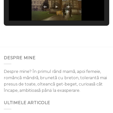
DESPRE MINE
Despre mine? În primul rând mamã, apoi femeie,
româncã mândrã, brunetã cu breton, tolerantã mai
presus de toate, olteancã get-beget, curioasã cât
încape, ambitioasã pânä la exasperare.
ULTIMELE ARTICOLE